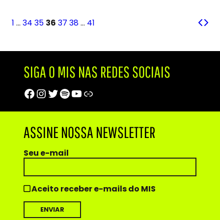
1
…
34
35
36
37
38
…
41
SIGA O MIS NAS REDES SOCIAIS
Facebook
Instagram
Twitter
Spotify
Youtube
Trip Advisor
ASSINE NOSSA NEWSLETTER
Seu e-mail
Aceito receber e-mails do MIS