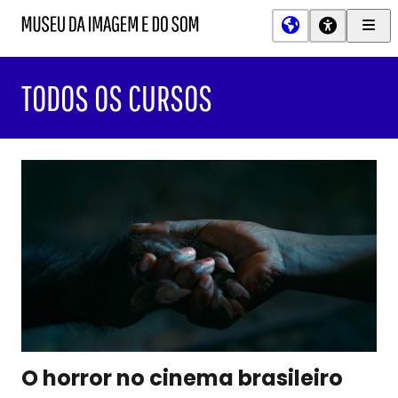
Men
MIS
Museu
Prin
da
Imagem
TODOS OS CURSOS
e
do
Som
O horror no cinema brasileiro