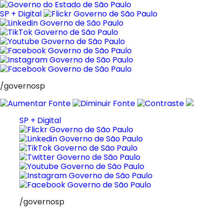
Pular
para
SP + Digital
o
conteúdo
/governosp
SP + Digital
/governosp