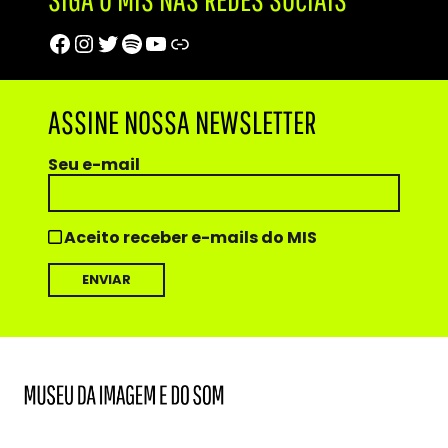
Facebook
Instagram
Twitter
Spotify
Youtube
Trip Advisor
ASSINE NOSSA NEWSLETTER
Seu e-mail
Aceito receber e-mails do MIS
MIS
Museu
da