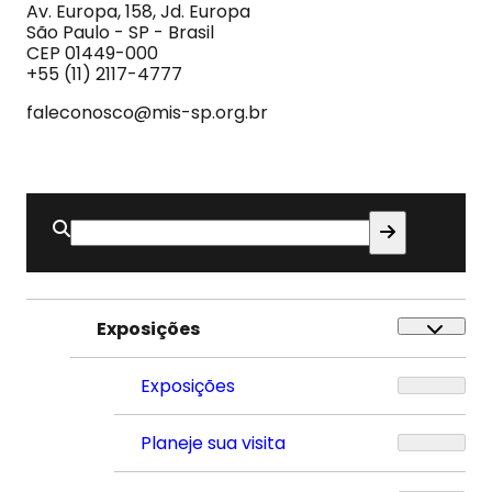
Imagem
Av. Europa, 158, Jd. Europa
e
São Paulo - SP - Brasil
do
CEP 01449-000
Som
+55 (11) 2117-4777
faleconosco@mis-sp.org.br
Buscar
por:
Exposições
Exposições
Planeje sua visita