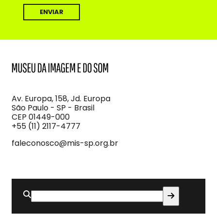
MIS
Museu
da
Imagem
Av. Europa, 158, Jd. Europa
e
São Paulo - SP - Brasil
do
CEP 01449-000
Som
+55 (11) 2117-4777
faleconosco@mis-sp.org.br
Search
for: