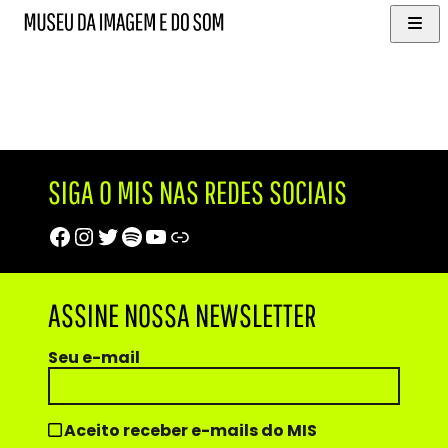
Mai
MIS
Museu
Men
da
Imagem
e
do
Som
SIGA O MIS NAS REDES SOCIAIS
Facebook
Instagram
Twitter
Spotify
YouTube
Trip Advisor
ASSINE NOSSA NEWSLETTER
Seu e-mail
Aceito receber e-mails do MIS