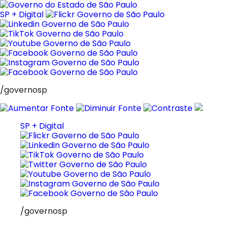
Skip
to
SP + Digital
content
/governosp
SP + Digital
/governosp