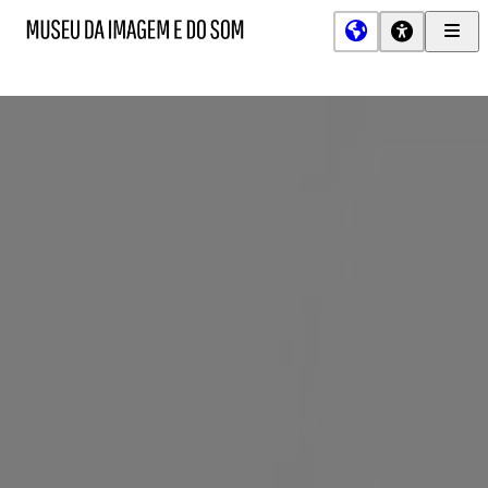
Men
MIS
Museu
Prin
da
Imagem
e
do
Som