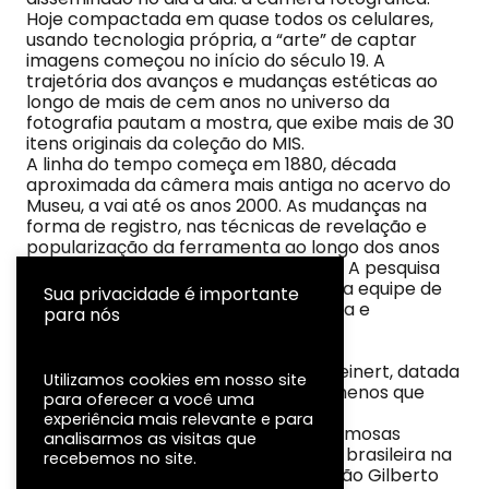
Hoje compactada em quase todos os celulares,
usando tecnologia própria, a “arte” de captar
imagens começou no início do século 19. A
trajetória dos avanços e mudanças estéticas ao
longo de mais de cem anos no universo da
fotografia pautam a mostra, que exibe mais de 30
itens originais da coleção do MIS.
A linha do tempo começa em 1880, década
aproximada da câmera mais antiga no acervo do
Museu, a vai até os anos 2000. As mudanças na
forma de registro, nas técnicas de revelação e
popularização da ferramenta ao longo dos anos
são elementos presentes na mostra. A pesquisa
para sua realização conta com toda a equipe de
Sua privacidade é importante
conservadores do Centro de Memória e
para nós
Informação do MIS (CEMIS).
Destaques:
– Modelo da fabricante alemã Paul Leinert, datada
Utilizamos cookies em nosso site
do final do século 19, pesando nada menos que
para oferecer a você uma
58,8kg.
experiência mais relevante e para
– Exemplar da década de 1950 das famosas
analisarmos as visitas que
Rolleiflex, eternizadas na cultura pop brasileira na
recebemos no site.
canção “Desafinado”, lançada por João Gilberto