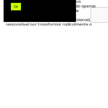
em 1959, um dos marcos da Bossa Nova.
– Modelo da japonesa Minolta, medindo apenas
Ok
7,5cm, presente em diversos filmes de
espionagem.
– Exemplar de 1995 de uma câmera Polaroid,
responsável por transformar radicalmente a
relação do público com a materialidade de
imagens, promovendo revelação instantânea do
conteúdo fotografado.
DESTAQUES MIS
Exposições
|
Eventos
|
Cursos