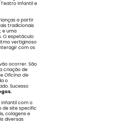
Teatro Infantil e
rianças a partir
ais tradicionais
; e uma
s. O espetáculo
itmo vertiginoso
nteragir com os
vão ocorrer. São
 a criação de
 e
Oficina de
da o
ado. Sucesso
ogos.
Infantil com o
de site specific
is, colagens e
s diversas