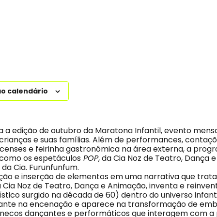
ao calendário
 a edição de outubro da Maratona Infantil, evento mens
crianças e suas famílias. Além de performances, contaçõe
rcenses e feirinha gastronômica na área externa, a pro
como os espetáculos
POP
, da Cia Noz de Teatro, Dança 
, da Cia. Furunfunfum.
ão e inserção de elementos em uma narrativa que trata
 Cia Noz de Teatro, Dança e Animação, inventa e reinven
tico surgido na década de 60) dentro do universo infantil
nte na encenação e aparece na transformação de emb
necos dançantes e performáticos que interagem com a 