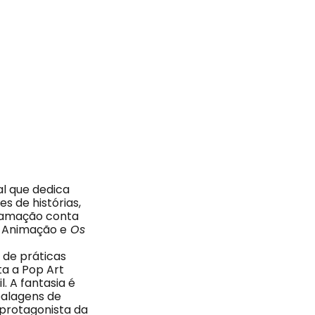
al que dedica
s de histórias,
gramação conta
e Animação e
Os
 de práticas
ta a Pop Art
. A fantasia é
alagens de
protagonista da