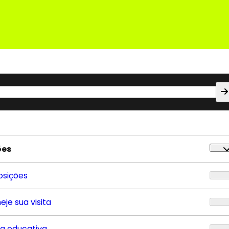
ões
osições
eje sua visita
ta educativa