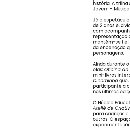
história. A tril
Jovem – Música
Já o espetácul
de 2 anos e, div
com acompanhame
representação d
mantém-se fiel 
da encenação qu
personagens.
Ainda durante o
elas:
Oficina de 
mini-livros int
Cineminha
que,
participante a 
nas últimas edi
O Núcleo Educat
Ateliê de Criati
para crianças e 
outros. O espaç
experimentações