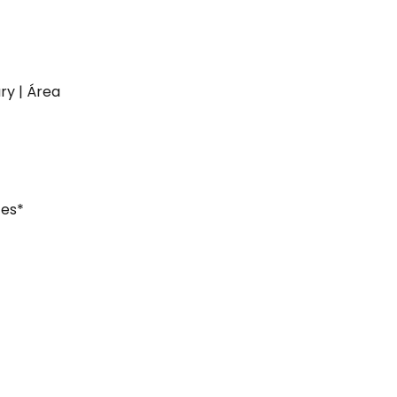
ry | Área
ces*