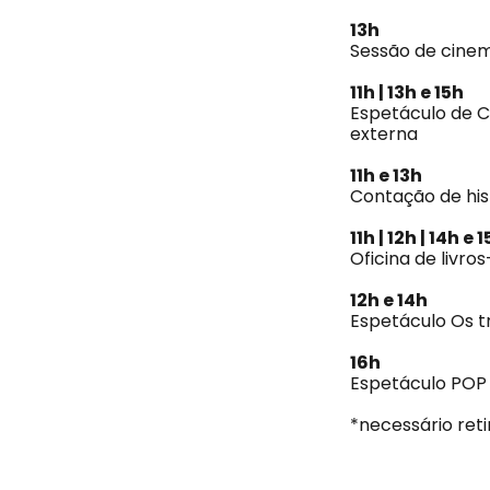
13h
Sessão de cinema
11h | 13h e 15h
Espetáculo de C
externa
11h e 13h
Contação de hist
11h | 12h | 14h e 
Oficina de livro
12h e 14h
Espetáculo Os t
16h
Espetáculo POP |
*necessário ret