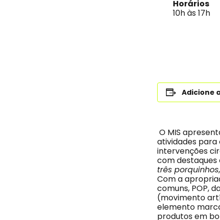
Horários
10h às 17h
Adicione 
O MIS apresenta
atividades para 
intervenções ci
com destaques 
três porquinhos
Com a apropriaç
comuns, POP, da
(movimento artís
elemento marca
produtos em bo