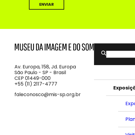
Buscar
MIS
Museu
por:
da
Imagem
Av. Europa, 158, Jd. Europa
e
São Paulo - SP - Brasil
do
CEP 01449-000
Som
+55 (11) 2117-4777
Exposiç
faleconosco@mis-sp.org.br
Exp
Plan
Visi