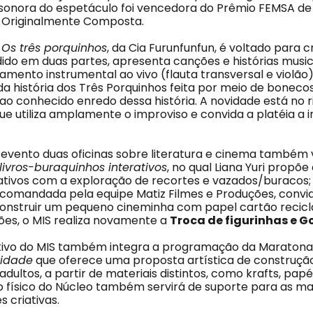
ha sonora do espetáculo foi vencedora do Prêmio FEMSA de 
 Originalmente Composta.
o
Os três porquinhos
, da Cia Furunfunfun, é voltado para c
idido em duas partes, apresenta canções e histórias music
nto instrumental ao vivo (flauta transversal e violão)
a história dos Três Porquinhos feita por meio de boneco
ao conhecido enredo dessa história. A novidade está no r
e utiliza amplamente o improviso e convida a platéia a i
 evento duas oficinas sobre literatura e cinema também 
livros-buraquinhos interativos
, no qual Liana Yuri propõe
erativos com a exploração de recortes e vazados/buracos;
 comandada pela equipe Matiz Filmes e Produções, convi
construir um pequeno cineminha com papel cartão recicl
ções, o MIS realiza novamente a
Troca de figurinhas e G
ivo do MIS também integra a programação da Maratona 
vidad
e
que oferece uma proposta artística de construção 
adultos, a partir de materiais distintos, como krafts, papé
o físico do Núcleo também servirá de suporte para as mai
 criativas.