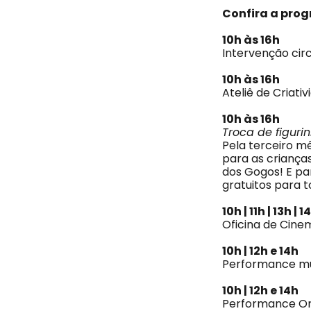
Confira a pro
10h às 16h
Intervenção cir
10h às 16h
Ateliê de Criati
10h às 16h
Troca de figuri
Pela terceiro m
para as criança
dos Gogos! E par
gratuitos para 
10h | 11h | 13h | 
Oficina de Cine
10h | 12h e 14h
Performance mus
10h | 12h e 14h
Performance Orq