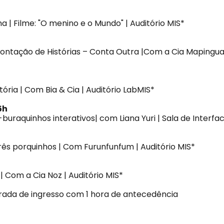
 | Filme: "O menino e o Mundo" | Auditório MIS*
ontação de Histórias – Conta Outra |Com a Cia Mapingua
ória | Com Bia & Cia | Auditório LabMIS*
15h
s-buraquinhos interativos| com Liana Yuri | Sala de Interfa
rês porquinhos | Com Furunfunfum | Auditório MIS*
 Com a Cia Noz | Auditório MIS*
irada de ingresso com 1 hora de antecedência