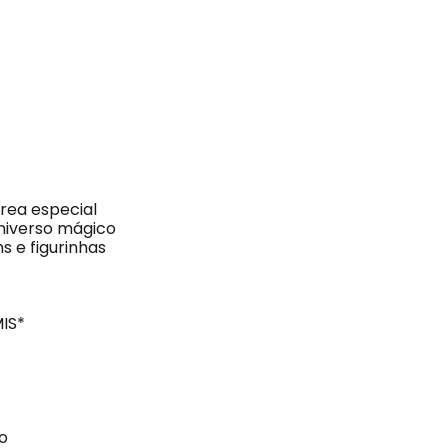
área especial
universo mágico
s e figurinhas
MIS*
o