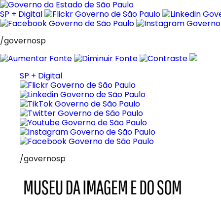
Pular
para
SP + Digital
o
conteúdo
/governosp
SP + Digital
/governosp
MIS
Museu
da
Imagem