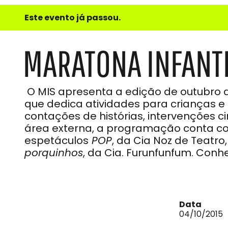
e
Este evento já passou.
do
Som
MARATONA INFANTI
O MIS apresenta a edição de outubro d
que dedica atividades para crianças e
contações de histórias, intervenções c
área externa, a programação conta 
espetáculos
POP
, da Cia Noz de Teatr
porquinhos
, da Cia. Furunfunfum. Conh
Data
04/10/2015