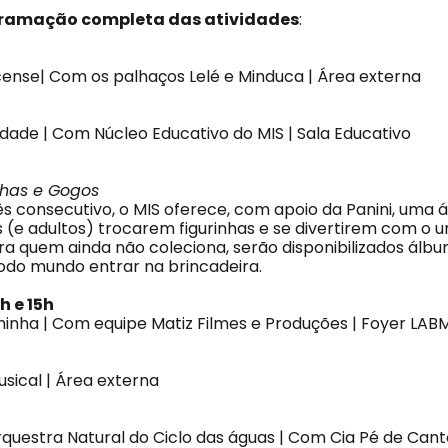
gramação completa das atividades
:
cense| Com os palhaços Lelé e Minduca | Área externa
vidade | Com Núcleo Educativo do MIS | Sala Educativo
nhas e Gogos
ês consecutivo, o MIS oferece, com apoio da Panini, uma 
s (e adultos) trocarem figurinhas e se divertirem com o 
a quem ainda não coleciona, serão disponibilizados álbun
todo mundo entrar na brincadeira.
14h e 15h
minha | Com equipe Matiz Filmes e Produções | Foyer LAB
ical | Área externa
uestra Natural do Ciclo das águas | Com Cia Pé de Cant