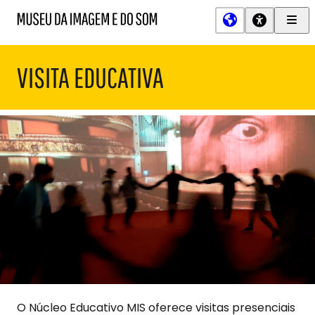
Men
MIS
Museu
Prin
da
Imagem
VISITA EDUCATIVA
e
do
Som
O Núcleo Educativo MIS oferece visitas presenciais