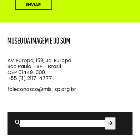
MIS
Museu
da
Imagem
Av. Europa, 158, Jd. Europa
e
São Paulo - SP - Brasil
do
CEP 01449-000
Som
+55 (11) 2117-4777
faleconosco@mis-sp.org.br
Buscar
por: