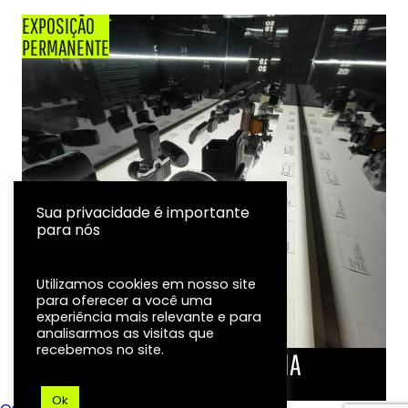
EXPOSIÇÃO
PERMANENTE
Sua privacidade é importante
para nós
Utilizamos cookies em nosso site
para oferecer a você uma
experiência mais relevante e para
analisarmos as visitas que
recebemos no site.
LINHA DO TEMPO DA FOTOGRAFIA
EXPOSIÇÃO
Ok