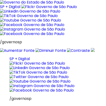
Pular
para
SP + Digital
o
conteúdo
/governosp
SP + Digital
/governosp