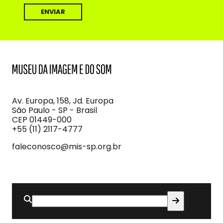
MIS
Museu
da
Imagem
Av. Europa, 158, Jd. Europa
e
São Paulo - SP - Brasil
do
CEP 01449-000
Som
+55 (11) 2117-4777
faleconosco@mis-sp.org.br
Buscar
por: