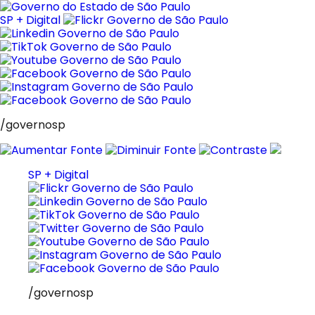
Pular
para
SP + Digital
o
conteúdo
/governosp
SP + Digital
/governosp