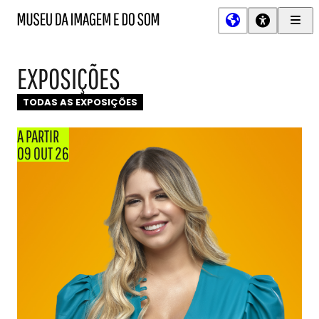
Men
MIS
Museu
Prin
da
Imagem
EXPOSIÇÕES
e
do
Som
TODAS AS EXPOSIÇÕES
A PARTIR
09 OUT 26