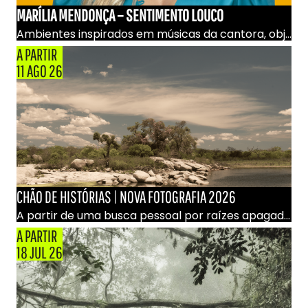
MARÍLIA MENDONÇA
–
SENTIMENTO LOUCO
Ambientes inspirados em músicas da cantora, objetos pessoais, figurinos, registros inéditos, instalações audiovisuais e experiências interativas.
A PARTIR
11 AGO 26
CHÃO DE HISTÓRIAS | NOVA FOTOGRAFIA 2026
A partir de uma busca pessoal por raízes apagadas, o projeto constrói uma cartografia afetiva do sertão pernambucano
A PARTIR
18 JUL 26