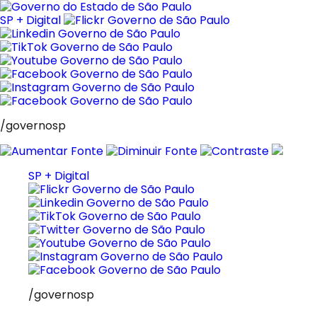
Pular
para
SP + Digital
o
conteúdo
/governosp
SP + Digital
/governosp