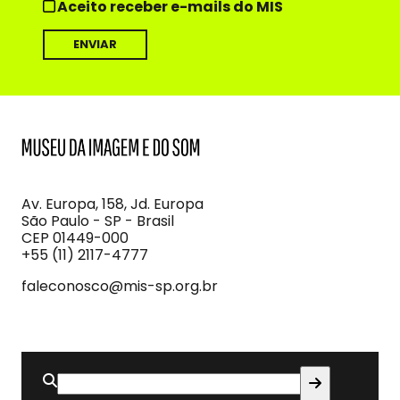
Aceito receber e-mails do MIS
MIS
Museu
da
Imagem
Av. Europa, 158, Jd. Europa
e
São Paulo - SP - Brasil
do
CEP 01449-000
Som
+55 (11) 2117-4777
faleconosco@mis-sp.org.br
Buscar
por: