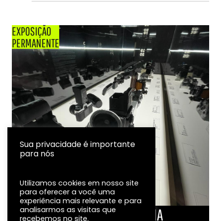
EXPOSIÇÃO
PERMANENTE
Sua privacidade é importante
para nós
Utilizamos cookies em nosso site
para oferecer a você uma
experiência mais relevante e para
analisarmos as visitas que
LINHA DO TEMPO DA FOTOGRAFIA
recebemos no site.