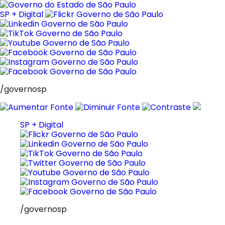
Pular
para
SP + Digital
o
conteúdo
/governosp
SP + Digital
/governosp