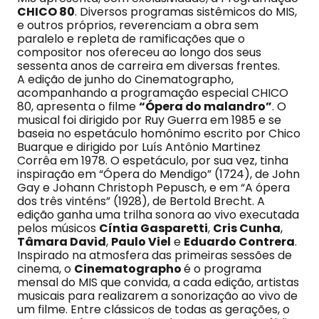
CHICO 80
. Diversos programas sistêmicos do MIS,
e outros próprios, reverenciam a obra sem
paralelo e repleta de ramificações que o
compositor nos ofereceu ao longo dos seus
sessenta anos de carreira em diversas frentes.
A edição de junho do Cinematographo,
acompanhando a programação especial CHICO
80, apresenta o filme
“Ópera do malandro”
. O
musical foi dirigido por Ruy Guerra em 1985 e se
baseia no espetáculo homônimo escrito por Chico
Buarque e dirigido por Luís Antônio Martinez
Corrêa em 1978. O espetáculo, por sua vez, tinha
inspiração em “Ópera do Mendigo” (1724), de John
Gay e Johann Christoph Pepusch, e em “A ópera
dos três vinténs” (1928), de Bertold Brecht. A
edição ganha uma trilha sonora ao vivo executada
pelos músicos
Cíntia Gasparetti
,
Cris Cunha
,
Tâmara David
,
Paulo Viel
e
Eduardo Contrera
.
Inspirado na atmosfera das primeiras sessões de
cinema, o
Cinematographo
é o programa
mensal do MIS que convida, a cada edição, artistas
musicais para realizarem a sonorização ao vivo de
um filme. Entre clássicos de todas as gerações, o