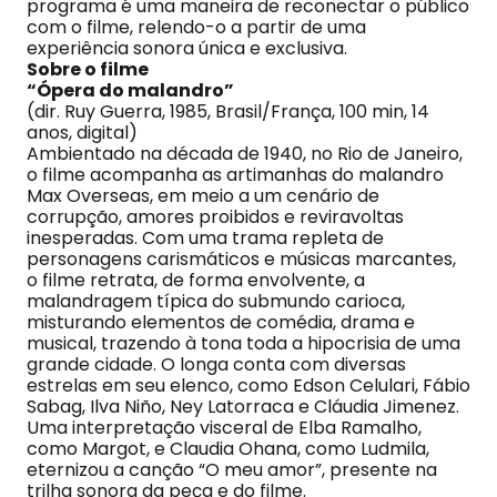
programa é uma maneira de reconectar o público
com o filme, relendo-o a partir de uma
experiência sonora única e exclusiva.
Sobre o filme
“Ópera do malandro”
(dir. Ruy Guerra, 1985, Brasil/França, 100 min, 14
anos, digital)
Ambientado na década de 1940, no Rio de Janeiro,
o filme acompanha as artimanhas do malandro
Max Overseas, em meio a um cenário de
corrupção, amores proibidos e reviravoltas
inesperadas. Com uma trama repleta de
personagens carismáticos e músicas marcantes,
o filme retrata, de forma envolvente, a
malandragem típica do submundo carioca,
misturando elementos de comédia, drama e
musical, trazendo à tona toda a hipocrisia de uma
grande cidade. O longa conta com diversas
estrelas em seu elenco, como Edson Celulari, Fábio
Sabag, Ilva Niño, Ney Latorraca e Cláudia Jimenez.
Uma interpretação visceral de Elba Ramalho,
como Margot, e Claudia Ohana, como Ludmila,
eternizou a canção “O meu amor”, presente na
trilha sonora da peça e do filme.