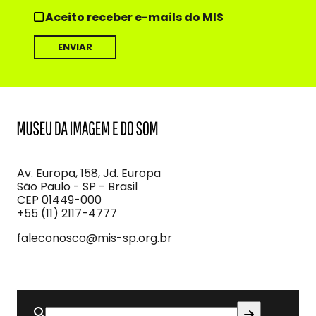
Aceito receber e-mails do MIS
MIS
Museu
da
Imagem
Av. Europa, 158, Jd. Europa
e
São Paulo - SP - Brasil
do
CEP 01449-000
Som
+55 (11) 2117-4777
faleconosco@mis-sp.org.br
Buscar