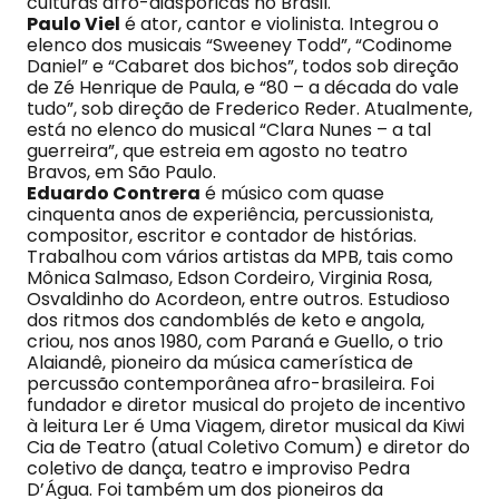
culturas afro-diaspóricas no Brasil.
Paulo Viel
é ator, cantor e violinista. Integrou o
elenco dos musicais “Sweeney Todd”, “Codinome
Daniel” e “Cabaret dos bichos”, todos sob direção
de Zé Henrique de Paula, e “80 – a década do vale
tudo”, sob direção de Frederico Reder. Atualmente,
está no elenco do musical “Clara Nunes – a tal
guerreira”, que estreia em agosto no teatro
Bravos, em São Paulo.
Eduardo Contrera
é músico com quase
cinquenta anos de experiência, percussionista,
compositor, escritor e contador de histórias.
Trabalhou com vários artistas da MPB, tais como
Mônica Salmaso, Edson Cordeiro, Virginia Rosa,
Osvaldinho do Acordeon, entre outros. Estudioso
dos ritmos dos candomblés de keto e angola,
criou, nos anos 1980, com Paraná e Guello, o trio
Alaiandê, pioneiro da música camerística de
percussão contemporânea afro-brasileira. Foi
fundador e diretor musical do projeto de incentivo
à leitura Ler é Uma Viagem, diretor musical da Kiwi
Cia de Teatro (atual Coletivo Comum) e diretor do
coletivo de dança, teatro e improviso Pedra
D’Água. Foi também um dos pioneiros da