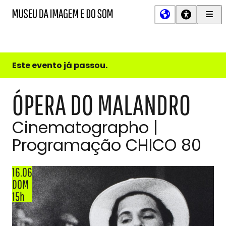
Men
MIS
Museu
Prin
da
Imagem
e
do
Este evento já passou.
Som
ÓPERA DO MALANDRO
Cinematographo |
Programação CHICO 80
16.06
DOM
15h