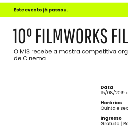
e
Este evento já passou.
do
Som
10º FILMWORKS FI
O MIS recebe a mostra competitiva or
de Cinema
Data
15/08/2019 
Horários
Quinta e sex
Ingresso
Gratuito | R