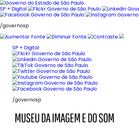
Pular
para
SP + Digital
o
conteúdo
/governosp
SP + Digital
/governosp
MIS
Museu
da
Imagem