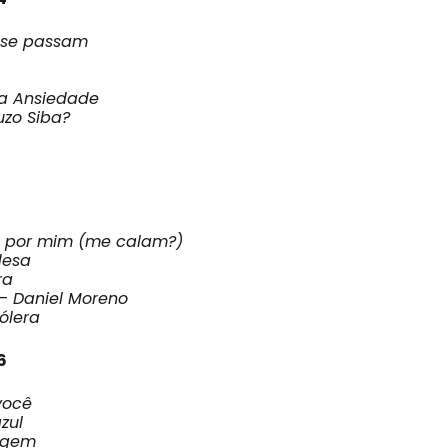
 se passam
a Ansiedade
zo Siba?
m por mim (me calam?)
desa
ra
 – Daniel Moreno
ólera
6
você
zul
igem