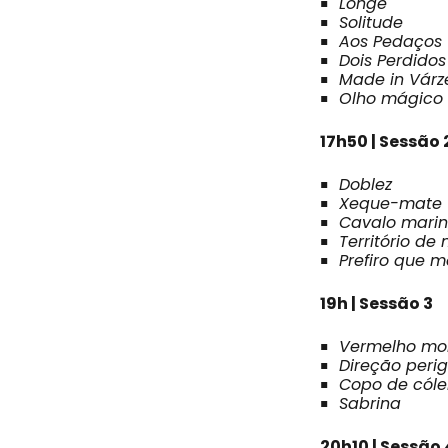
Longe
Solitude
Aos Pedaços
Dois Perdidos
Made in Várz
Olho mágico
17h50 | Sessão 
Doblez
Xeque-mate
Cavalo mari
Território de
Prefiro que 
19h | Sessão 3
Vermelho mo
Direção peri
Copo de cóle
Sabrina
20h10 | Sessão 