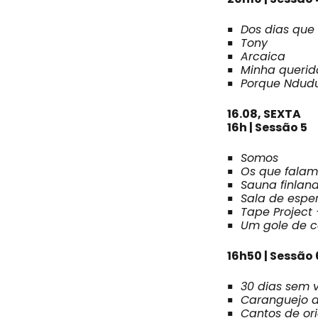
Dos dias que
Tony
Arcaica
Minha querid
Porque Ndudu
16.08, SEXTA
16h | Sessão 5
Somos
Os que fala
Sauna finlan
Sala de espe
Tape Project
Um gole de c
16h50 | Sessão 
30 dias sem 
Caranguejo a
Cantos de or