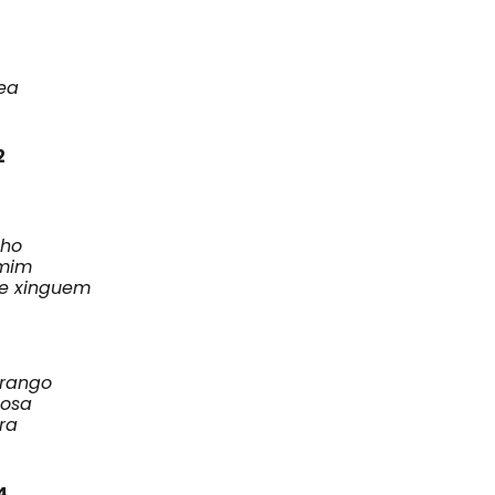
ea
2
nho
 mim
me xinguem
rango
gosa
ra
4