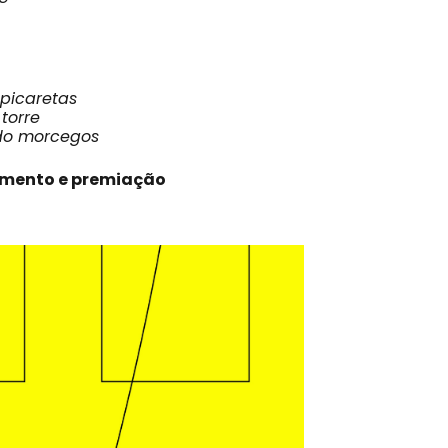
 picaretas
torre
o morcegos
ramento e premiação