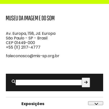
MIS
Museu
da
Imagem
Av. Europa, 158, Jd. Europa
e
São Paulo - SP - Brasil
do
CEP 01449-000
Som
+55 (11) 2117-4777
faleconosco@mis-sp.org.br
Buscar
por:
Exposições