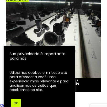
Sua privacidade é importante
para nós
Utilizamos cookies em nosso site
para oferecer a você uma
LINHA DO TEMPO DA FOTOGRAFIA
experiência mais relevante e para
analisarmos as visitas que
EXPOSIÇÃO
recebemos no site.
Ok
Ouvidoria