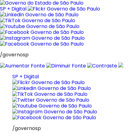
Pular
para
SP + Digital
o
conteúdo
/governosp
SP + Digital
/governosp