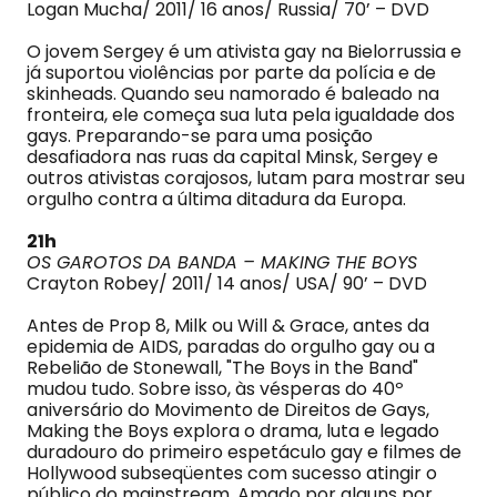
Logan Mucha/ 2011/ 16 anos/ Russia/ 70’ – DVD
O jovem Sergey é um ativista gay na Bielorrussia e
já suportou violências por parte da polícia e de
skinheads. Quando seu namorado é baleado na
fronteira, ele começa sua luta pela igualdade dos
gays. Preparando-se para uma posição
desafiadora nas ruas da capital Minsk, Sergey e
outros ativistas corajosos, lutam para mostrar seu
orgulho contra a última ditadura da Europa.
21h
OS GAROTOS DA BANDA – MAKING THE BOYS
Crayton Robey/ 2011/ 14 anos/ USA/ 90’ – DVD
Antes de Prop 8, Milk ou Will & Grace, antes da
epidemia de AIDS, paradas do orgulho gay ou a
Rebelião de Stonewall, "The Boys in the Band"
mudou tudo. Sobre isso, às vésperas do 40º
aniversário do Movimento de Direitos de Gays,
Making the Boys explora o drama, luta e legado
duradouro do primeiro espetáculo gay e filmes de
Hollywood subseqüentes com sucesso atingir o
público do mainstream. Amado por alguns por