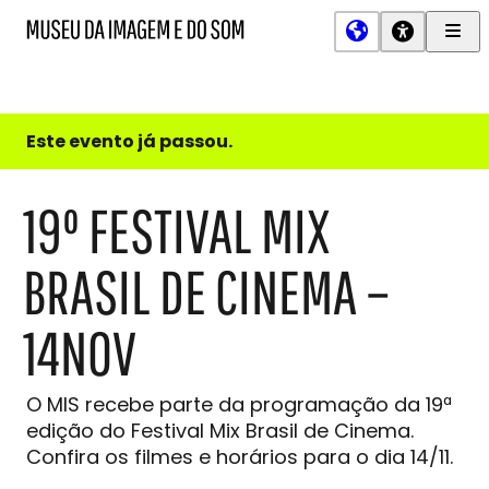
Men
MIS
Museu
Prin
da
Imagem
e
do
Este evento já passou.
Som
19º FESTIVAL MIX
BRASIL DE CINEMA –
14NOV
O MIS recebe parte da programação da 19ª
edição do Festival Mix Brasil de Cinema.
Confira os filmes e horários para o dia 14/11.