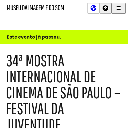
Men
MIS
Museu
Prin
da
Imagem
e
do
Este evento já passou.
Som
34ª MOSTRA
INTERNACIONAL DE
CINEMA DE SÃO PAULO –
FESTIVAL DA
JUVENTUDE