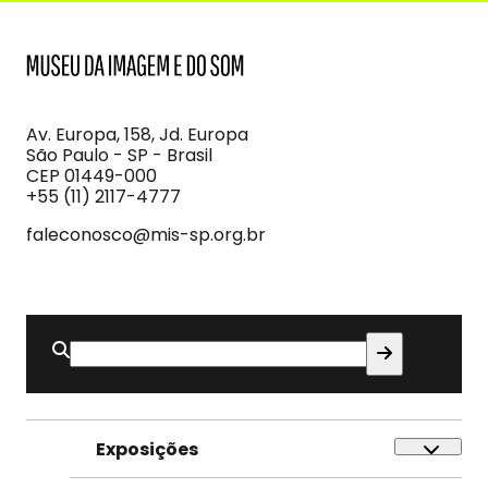
MIS
Museu
da
Imagem
Av. Europa, 158, Jd. Europa
e
São Paulo - SP - Brasil
do
CEP 01449-000
Som
+55 (11) 2117-4777
faleconosco@mis-sp.org.br
Buscar
por:
Exposições