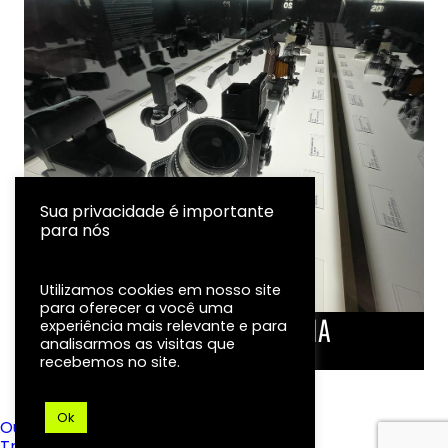
Sua privacidade é importante
para nós
Utilizamos cookies em nosso site
para oferecer a você uma
LINHA DO TEMPO DA FOTOGRAFIA
experiência mais relevante e para
analisarmos as visitas que
EXPOSIÇÃO
recebemos no site.
Ok
Ouvidoria
Transparência