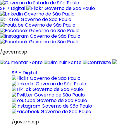
Pular
para
SP + Digital
o
conteúdo
/governosp
SP + Digital
/governosp