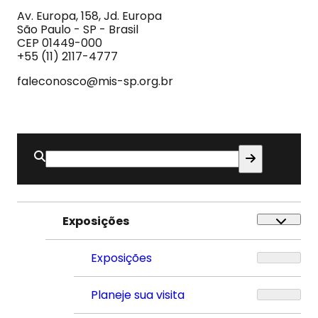
da
Imagem
Av. Europa, 158, Jd. Europa
e
São Paulo - SP - Brasil
do
CEP 01449-000
Som
+55 (11) 2117-4777
faleconosco@mis-sp.org.br
Buscar
por:
Exposições
Exposições
Planeje sua visita