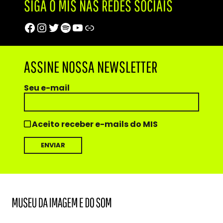
SIGA O MIS NAS REDES SOCIAIS
Facebook
Instagram
Twitter
Spotify
Youtube
Trip Advisor
ASSINE NOSSA NEWSLETTER
Seu e-mail
Aceito receber e-mails do MIS
MIS
Museu