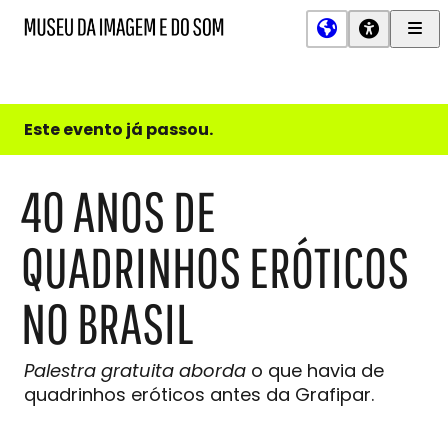
Men
MIS
Museu
Prin
da
Imagem
e
do
Este evento já passou.
Som
40 ANOS DE
QUADRINHOS ERÓTICOS
NO BRASIL
Palestra gratuita aborda
o que havia de
quadrinhos eróticos antes da Grafipar.