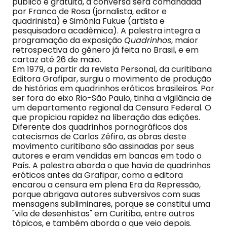
público e gratuita, a conversa será comandada
por Franco de Rosa (jornalista, editor e
quadrinista) e Simônia Fukue (artista e
pesquisadora acadêmica). A palestra integra a
programação da exposição
Quadrinhos
, maior
retrospectiva do gênero já feita no Brasil, e em
cartaz até 26 de maio.
Em 1979, a partir da revista Personal, da curitibana
Editora Grafipar, surgiu o movimento de produção
de histórias em quadrinhos eróticos brasileiros. Por
ser fora do eixo Rio-São Paulo, tinha a vigilância de
um departamento regional da Censura Federal. O
que propiciou rapidez na liberação das edições.
Diferente dos quadrinhos pornográficos dos
catecismos de Carlos Zéfiro, as obras deste
movimento curitibano são assinadas por seus
autores e eram vendidas em bancas em todo o
País. A palestra aborda o que havia de quadrinhos
eróticos antes da Grafipar, como a editora
encarou a censura em plena Era da Repressão,
porque abrigava autores subversivos com suas
mensagens subliminares, porque se constitui uma
"vila de desenhistas" em Curitiba, entre outros
tópicos, e também aborda o que veio depois.