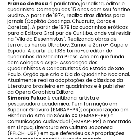
Franco
de Rosa
é paulistano, jornalista, editor e
quadrinista. Começou aos 15 anos com seu fanzine
Gudizo, A partir de 1974, realiza tiras diárias para
jornais (Capitão Caatinga, Chucrutz, Caras e
Caretas). A partir de 1979 faz quadrinhos eróticos
para a Editora Grafipar de Curitiba, onde vai residir
na "Vila do Desenhistas". Realizando obras de
terror, os heróis Ultraboy, Zamor e Zorro- Capa e
Espada. A partir de 1985 torna-se editor de
quadrinhos da Maciota Press. Ano em que funda
com colegas a AQC- Associação dos
Quadrinhistas e Caricaturistas do Estado de São
Paulo. Órgão que cria o Dia do Quadrinho Nacional.
Atualmente realiza adaptações de clássicos da
Literatura brasileira em quadrinhos e é publisher
da Opera Graphica Editora.
Simonia Fukue
é curitibana, artista e
pesquisadora acadêmica. Tem formação em
Superior Gravura (EMBAP-PR); especialização em
História da Arte do Século XX (EMBAP-PR) e
Comunicação Áudiovidual (EMBAP-PR) e mestrado
em Língua, Literatura em Cultura Japonesa
(FFLCH-USP) em que defendeu as Apropriações