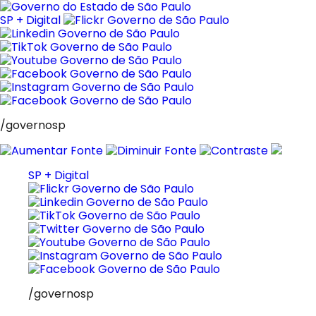
Pular
para
SP + Digital
o
conteúdo
/governosp
SP + Digital
/governosp