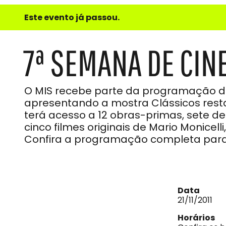
e
Este evento já passou.
do
Som
7ª SEMANA DE CINE
O MIS recebe parte da programação da 
apresentando a mostra Clássicos resta
terá acesso a 12 obras-primas, sete d
cinco filmes originais de Mario Monic
Confira a programação completa para 
Data
21/11/2011
Horários