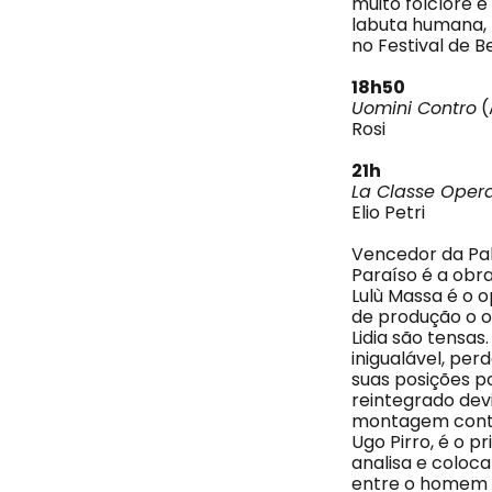
muito folclore 
labuta humana, 
no Festival de Be
18h50
Uomini Contro
(
Rosi
21h
La Classe Opera
Elio Petri
Vencedor da Pal
Paraíso é a obra
Lulù Massa é o o
de produção o 
Lidia são tensa
inigualável, per
suas posições po
reintegrado dev
montagem conta 
Ugo Pirro, é o 
analisa e coloc
entre o homem e