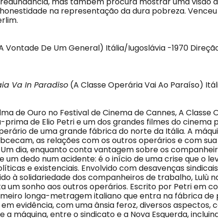
e redundância, mas também procura mostrar uma visão d
honestidade na representação da dura pobreza. Venceu 
rlim.
A Vontade De Um General) Itália/Iugoslávia -1970 Direçã
ia Va In Paradiso
(A Classe Operária Vai Ao Paraíso) Itáli
ma de Ouro no Festival de Cinema de Cannes, A Classe O
-prima de Elio Petri e um dos grandes filmes do cinema pol
perário de uma grande fábrica do norte da Itália. A máqu
obcecam, as relações com os outros operários e com su
s. Um dia, enquanto conta vantagem sobre os companheir
de um dedo num acidente: é o início de uma crise que o le
líticas e existenciais. Envolvido com desavenças sindicai
ido à solidariedade dos companheiros de trabalho, Lulù n
um sonho aos outros operários. Escrito por Petri em 
primeiro longa-metragem italiano que entra na fábrica de
a em evidência, com uma ânsia feroz, diversos aspectos, 
 a máquina, entre o sindicato e a Nova Esquerda, incluin