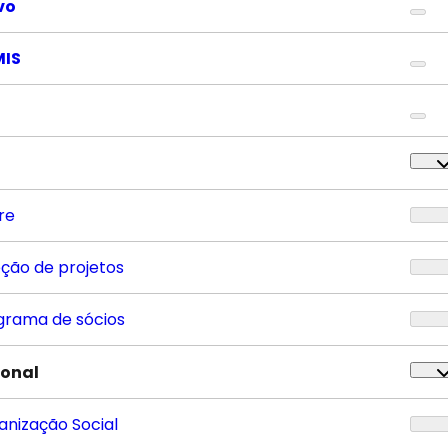
vo
MIS
re
eção de projetos
grama de sócios
ional
anização Social