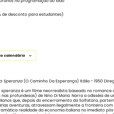
horários na programação ao lado
% de desconto para estudantes)
ao calendário
la Speranza
(O Caminho Da Esperança) Itália – 1950 Direç
a speranza é um filme neorrealista baseado no romance 
 nas profundesas) de Nino Di Maria. Narra a odisséia de 
ilianos que, depois do encerramento da Solfatara, parte
várias aventuras, atravessam ilegalmente a fronteira com
dramática realidade da economia italiana no imediato pós