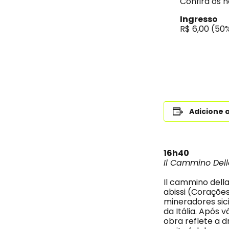
Confira os 
Ingresso
R$ 6,00 (50
Adicione 
16h40
Il Cammino Del
Il cammino dell
abissi (Corações
mineradores sic
da Itália. Após 
obra reflete a 