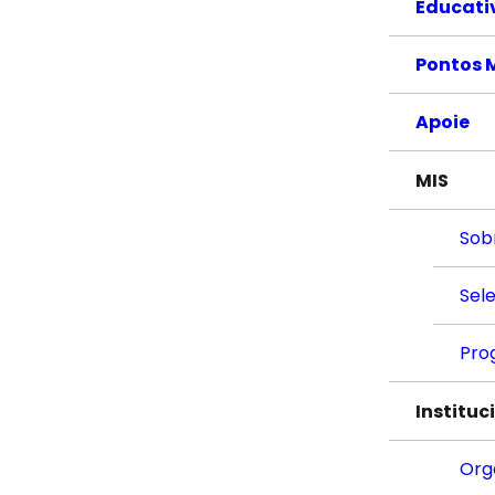
Educati
Pontos 
Apoie
MIS
Sob
Sel
Pro
Instituc
Org