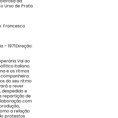
olorosa da
o Urso de Prata
o: Francesco
a – 1971Direção:
perária Vai ao
ítico italiano.
ina e os ritmos
a companheira
os do seu ritmo
vará a rever
s, despedido e
a repartição de
colaboração com
 produção,
como a relação
do protestos