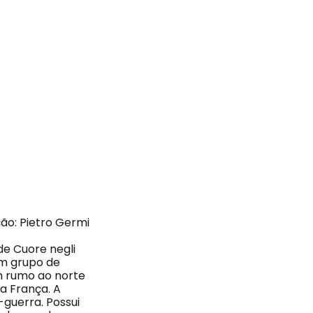
ão: Pietro Germi
de Cuore negli
um grupo de
m rumo ao norte
 a França. A
-guerra. Possui