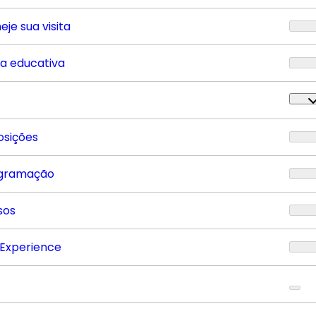
eje sua visita
ta educativa
osições
gramação
sos
 Experience