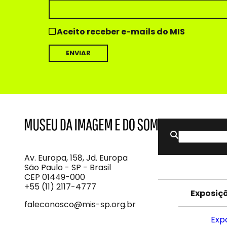
Aceito receber e-mails do MIS
Buscar
MIS
Museu
por:
da
Imagem
Av. Europa, 158, Jd. Europa
e
São Paulo - SP - Brasil
do
CEP 01449-000
Som
+55 (11) 2117-4777
Exposiç
faleconosco@mis-sp.org.br
Exp