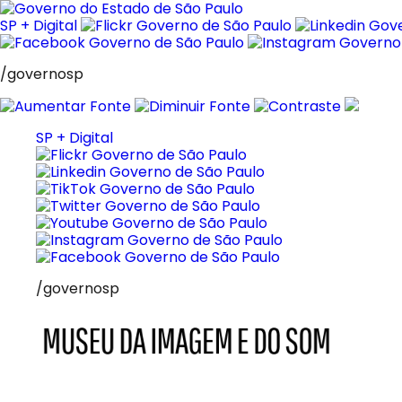
Pular
para
SP + Digital
o
conteúdo
/governosp
SP + Digital
/governosp
MIS
Museu
da
Imagem