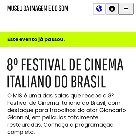
Men
MIS
Museu
Prin
da
Imagem
e
do
Este evento já passou.
Som
8º FESTIVAL DE CINEMA
ITALIANO DO BRASIL
O MIS é uma das salas que recebe o 8º
Festival de Cinema Italiano do Brasil, com
destaque para trabalhos do ator Giancarlo
Giannini, em películas totalmente
restauradas. Conheça a programação
completa.