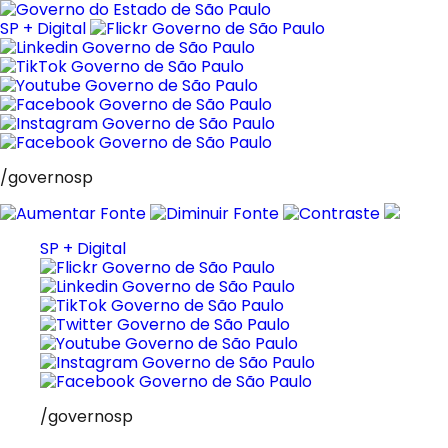
Pular
para
SP + Digital
o
conteúdo
/governosp
SP + Digital
/governosp