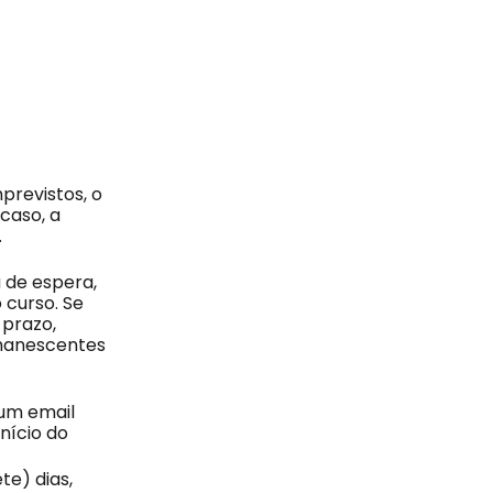
previstos, o
caso, a
.
 de espera,
 curso. Se
 prazo,
emanescentes
 um email
nício do
te) dias,