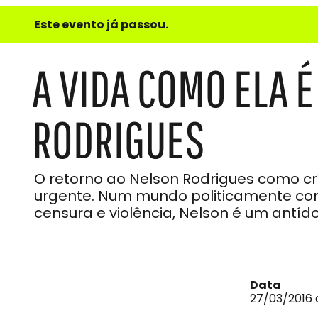
e
Este evento já passou.
do
Som
A VIDA COMO ELA 
RODRIGUES
O retorno ao Nelson Rodrigues como 
urgente. Num mundo politicamente co
censura e violência, Nelson é um antído
Data
27/03/2016 