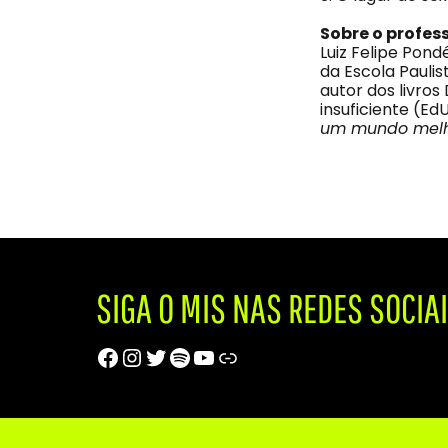
Sobre o profes
Luiz Felipe Pond
da Escola Paulis
autor dos livr
insuficiente (Ed
um mundo melho
SIGA O MIS NAS REDES SOCIA
Facebook
Instagram
Twitter
Spotify
Youtube
Trip Advisor