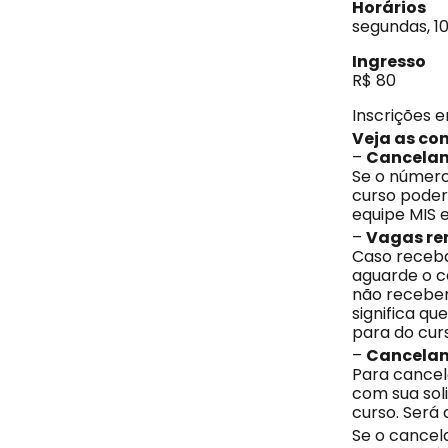
Horários
segundas, 10
Ingresso
R$ 80
Inscrições 
Veja as co
–
Cancelam
Se o número
curso poderá
equipe MIS 
–
Vagas rem
Caso receba
aguarde o co
não receber
significa q
para do cur
–
Cancelam
Para cancel
com sua soli
curso. Será 
Se o cancel