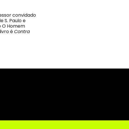
fessor convidado
e S. Paulo e
ae O Homem
livro é
Contra