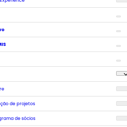
 Experience
vo
MIS
re
eção de projetos
grama de sócios