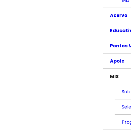
MIS
Acervo
Educati
Pontos 
Apoie
MIS
Sob
Sel
Pro