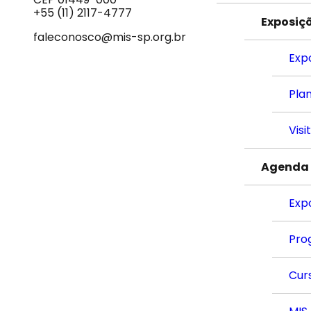
Som
+55 (11) 2117-4777
Exposiç
faleconosco@mis-sp.org.br
Exp
Plan
Visi
Agenda
Exp
Pro
Cur