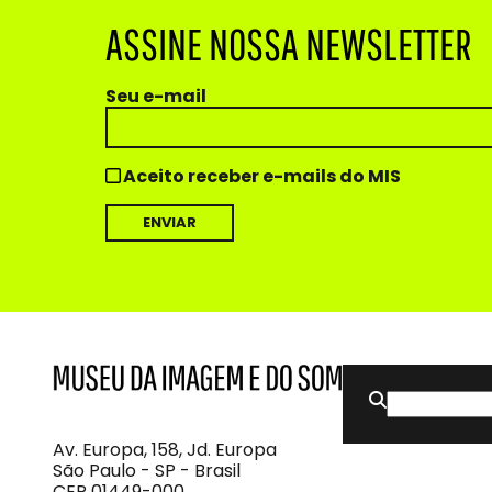
ASSINE NOSSA NEWSLETTER
Seu e-mail
Aceito receber e-mails do MIS
Buscar
MIS
Museu
por:
da
Imagem
Av. Europa, 158, Jd. Europa
e
São Paulo - SP - Brasil
do
CEP 01449-000