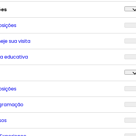
ões
osições
eje sua visita
ta educativa
osições
gramação
sos