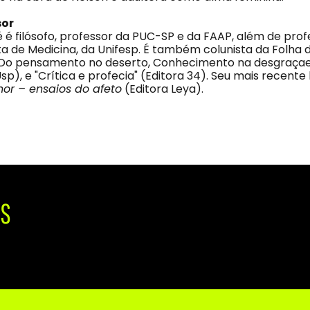
sor
é é filósofo, professor da PUC-SP e da FAAP, além de pro
ta de Medicina, da Unifesp. É também colunista da Folha d
os Do pensamento no deserto, Conhecimento na desgraç
Usp), e "Crítica e profecia" (Editora 34). Seu mais recente 
r – ensaios do afeto
(Editora Leya).
IS