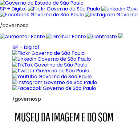
Pular
para
SP + Digital
o
conteúdo
/governosp
SP + Digital
/governosp
MIS
Museu
da
Imagem