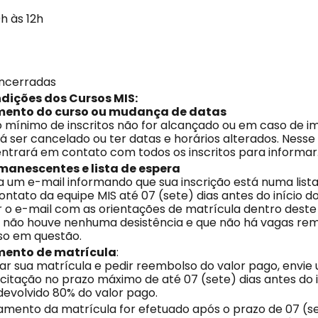
h às 12h
encerradas
ndições dos Cursos MIS:
ento do curso ou mudança de datas
 mínimo de inscritos não for alcançado ou em caso de im
 ser cancelado ou ter datas e horários alterados. Nesse 
entrará em contato com todos os inscritos para informar
anescentes e lista de espera
 um e-mail informando que sua inscrição está numa lista
ntato da equipe MIS até 07 (sete) dias antes do início do
 o e-mail com as orientações de matrícula dentro deste
ue não houve nenhuma desistência e que não há vagas r
so em questão.
ento de matrícula
:
ar sua matrícula e pedir reembolso do valor pago, envie
citação no prazo máximo de até 07 (sete) dias antes do i
devolvido 80% do valor pago.
amento da matrícula for efetuado após o prazo de 07 (se