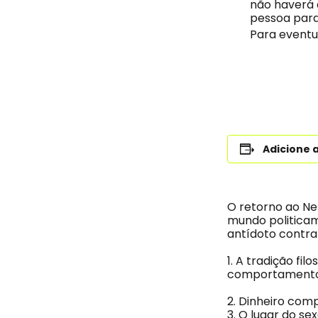
não haverá 
pessoa para
Para eventu
Adicione 
O retorno ao N
mundo politicam
antídoto contra 
1. A tradição fi
comportamento
2. Dinheiro com
3. O lugar do s