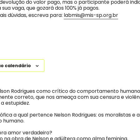
devolução do valor pago, mas o participante poderá indi
 sua vaga, que gozará dos 100% já pagos.
ais dúvidas, escreva para:
labmis@mis-sp.org.br
ao calendário
elson Rodrigues como crítico do comportamento humano
ente correto, que nos ameaça com sua censura e violênc
a estupidez.
losófica a qual pertence Nelson Rodrigues: os moralistas e a
 humano.
pra amor verdadeiro?
exo na obra de Nelson e adúltera como alma feminina.