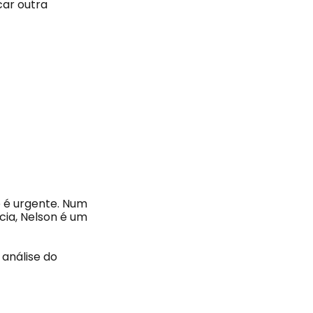
car outra
 é urgente. Num
ia, Nelson é um
 análise do