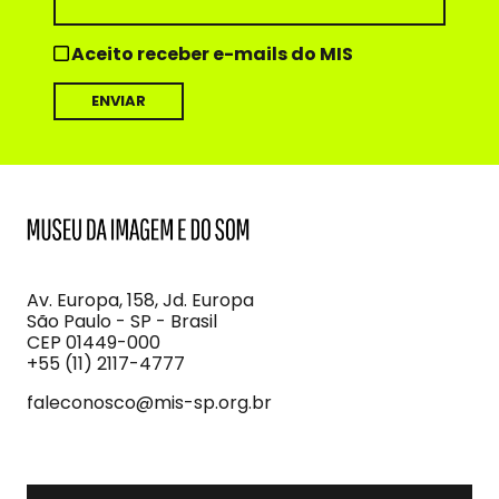
Aceito receber e-mails do MIS
MIS
Museu
da
Imagem
Av. Europa, 158, Jd. Europa
e
São Paulo - SP - Brasil
do
CEP 01449-000
Som
+55 (11) 2117-4777
faleconosco@mis-sp.org.br