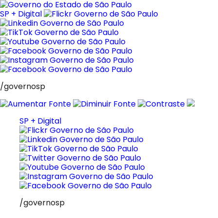
Pular
para
SP + Digital
o
conteúdo
/governosp
SP + Digital
/governosp