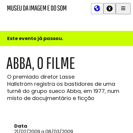
Men
MIS
Museu
Prin
da
Imagem
e
do
Este evento já passou.
Som
ABBA, O FILME
O premiado diretor Lasse
Hallström registra os bastidores de uma
turnê do grupo sueco Abba, em 1977, num
misto de docujmentário e ficção
Data
21/02/2009 a 08/03/2009