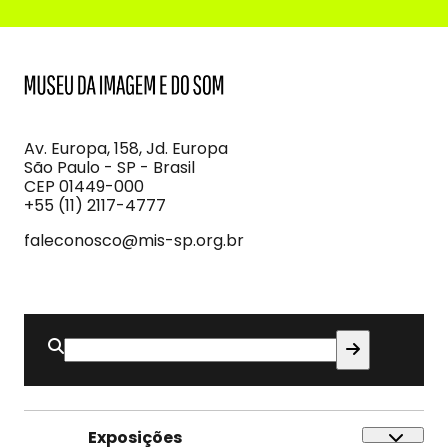
MIS
Museu
da
Imagem
Av. Europa, 158, Jd. Europa
e
São Paulo - SP - Brasil
do
CEP 01449-000
Som
+55 (11) 2117-4777
faleconosco@mis-sp.org.br
Buscar
por:
Exposições