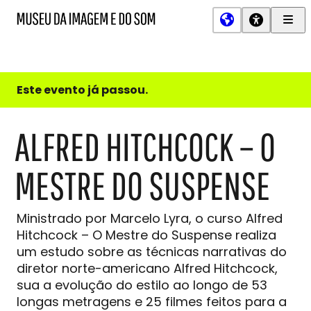
Men
MIS
Museu
Prin
da
Imagem
e
do
Este evento já passou.
Som
ALFRED HITCHCOCK – O
MESTRE DO SUSPENSE
Ministrado por Marcelo Lyra, o curso Alfred
Hitchcock – O Mestre do Suspense realiza
um estudo sobre as técnicas narrativas do
diretor norte-americano Alfred Hitchcock,
sua a evolução do estilo ao longo de 53
longas metragens e 25 filmes feitos para a