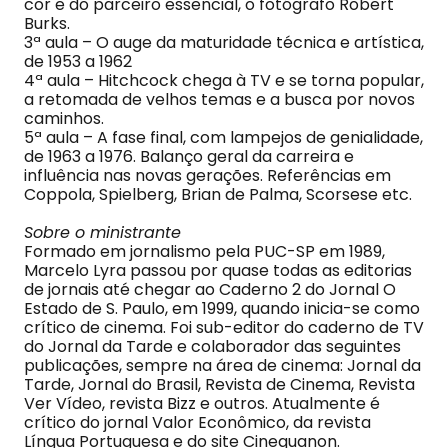
cor e do parceiro essencial, o fotógrafo Robert
Burks.
3ª aula – O auge da maturidade técnica e artística,
de 1953 a 1962
4ª aula – Hitchcock chega à TV e se torna popular,
a retomada de velhos temas e a busca por novos
caminhos.
5ª aula – A fase final, com lampejos de genialidade,
de 1963 a 1976. Balanço geral da carreira e
influência nas novas gerações. Referências em
Coppola, Spielberg, Brian de Palma, Scorsese etc.
Sobre o ministrante
Formado em jornalismo pela PUC-SP em 1989,
Marcelo Lyra passou por quase todas as editorias
de jornais até chegar ao Caderno 2 do Jornal O
Estado de S. Paulo, em 1999, quando inicia-se como
crítico de cinema. Foi sub-editor do caderno de TV
do Jornal da Tarde e colaborador das seguintes
publicações, sempre na área de cinema: Jornal da
Tarde, Jornal do Brasil, Revista de Cinema, Revista
Ver Vídeo, revista Bizz e outros. Atualmente é
crítico do jornal Valor Econômico, da revista
Língua Portuguesa e do site Cinequanon.