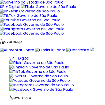
Pular
para
SP + Digital
o
conteúdo
/governosp
SP + Digital
/governosp