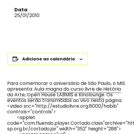
Data
25/01/2010
Adicione ao calendário
Para comemorar o aniversário de São Paulo, o MIS
apresenta:
Aula magna do curso livre de História
da Arte
,
Open House LABMIS
e
Kinolounge
. Os
eventos serão transmitidos ao vivo nesta página.
<video src="http://estudiolivre.org:8000/habib"
controls="controls">
<applet
code="com.fluendo.player.Cortado.class"archive="ht
sp.org.br/cortado.jar" width="352" height="288">