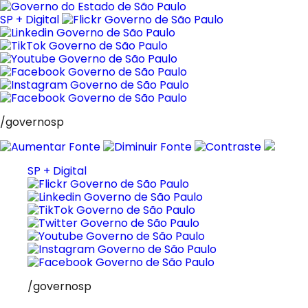
Pular
para
SP + Digital
o
conteúdo
/governosp
SP + Digital
/governosp