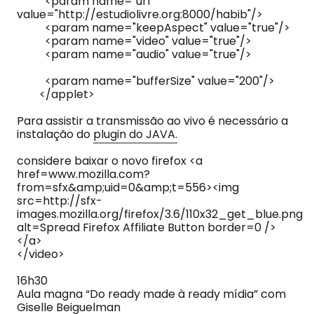
<param name="url"
value="http://estudiolivre.org:8000/habib"/>
<param name="keepAspect" value="true"/>
<param name="video" value="true"/>
<param name="audio" value="true"/>
<param name="bufferSize" value="200"/>
</applet>
Para assistir a transmissão ao vivo é necessário a
instalação do
plugin do JAVA.
considere baixar o novo firefox <a
href=www.mozilla.com?
from=sfx&amp;uid=0&amp;t=556><img
src=http://sfx-
images.mozilla.org/firefox/3.6/110x32_get_blue.png
alt=Spread Firefox Affiliate Button border=0 />
</a>
</video>
16h30
Aula magna “Do ready made à ready mídia” com
Giselle Beiguelman