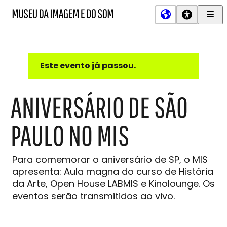
Men
MIS
Museu
Prin
da
Imagem
e
do
Este evento já passou.
Som
ANIVERSÁRIO DE SÃO
PAULO NO MIS
Para comemorar o aniversário de SP, o MIS
apresenta: Aula magna do curso de História
da Arte, Open House LABMIS e Kinolounge. Os
eventos serão transmitidos ao vivo.