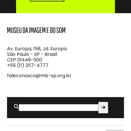
MIS
Museu
da
Imagem
Av. Europa, 158, Jd. Europa
e
São Paulo - SP - Brasil
do
CEP 01449-000
Som
+55 (11) 2117-4777
faleconosco@mis-sp.org.br
Buscar
por: