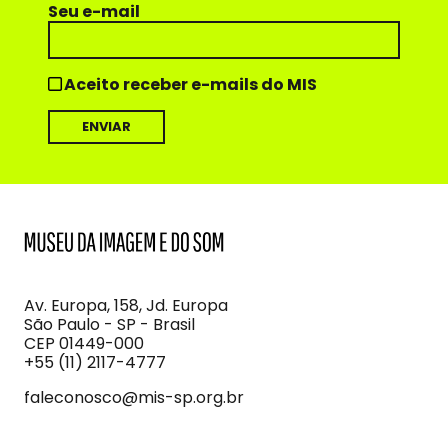
Seu e-mail
Aceito receber e-mails do MIS
MIS
Museu
da
Imagem
Av. Europa, 158, Jd. Europa
e
São Paulo - SP - Brasil
do
CEP 01449-000
Som
+55 (11) 2117-4777
faleconosco@mis-sp.org.br