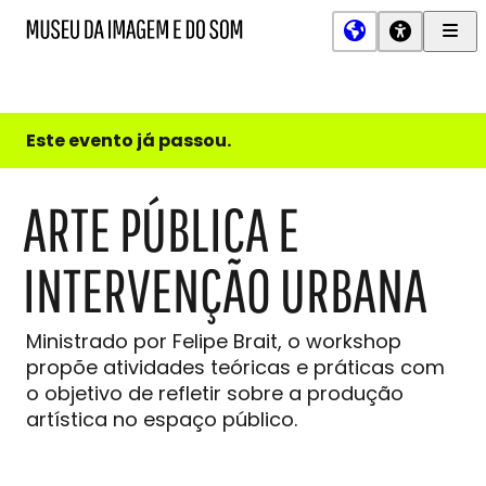
Men
MIS
Museu
Prin
da
Imagem
e
do
Este evento já passou.
Som
ARTE PÚBLICA E
INTERVENÇÃO URBANA
Ministrado por Felipe Brait, o workshop
propõe atividades teóricas e práticas com
o objetivo de refletir sobre a produção
artística no espaço público.