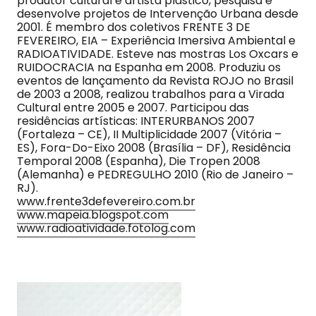
produtor cultural e artista plástico, pesquisa e
desenvolve projetos de Intervenção Urbana desde
2001. É membro dos coletivos FRENTE 3 DE
FEVEREIRO, EIA – Experiência Imersiva Ambiental e
RADIOATIVIDADE. Esteve nas mostras Los Oxcars e
RUIDOCRACIA na Espanha em 2008. Produziu os
eventos de lançamento da Revista ROJO no Brasil
de 2003 a 2008, realizou trabalhos para a Virada
Cultural entre 2005 e 2007. Participou das
residências artísticas: INTERURBANOS 2007
(Fortaleza – CE), II Multiplicidade 2007 (Vitória –
ES), Fora-Do-Eixo 2008 (Brasília – DF), Residência
Temporal 2008 (Espanha), Die Tropen 2008
(Alemanha) e PEDREGULHO 2010 (Rio de Janeiro –
RJ).
www.frente3defevereiro.com.br
www.mapeia.blogspot.com
www.radioatividade.fotolog.com