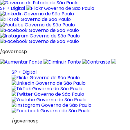
Pular
para
SP + Digital
o
conteúdo
/governosp
SP + Digital
/governosp