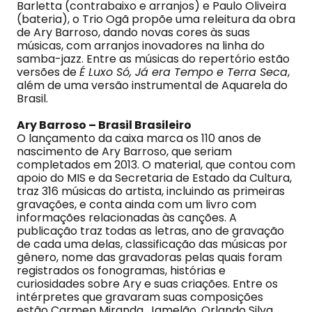
Barletta (contrabaixo e arranjos) e Paulo Oliveira
(bateria), o Trio Ogã propõe uma releitura da obra
de Ary Barroso, dando novas cores às suas
músicas, com arranjos inovadores na linha do
samba-jazz. Entre as músicas do repertório estão
versões de
É Luxo Só, Já era Tempo e Terra Seca
,
além de uma versão instrumental de Aquarela do
Brasil.
Ary Barroso – Brasil Brasileiro
O lançamento da caixa marca os 110 anos de
nascimento de Ary Barroso, que seriam
completados em 2013. O material, que contou com
apoio do MIS e da Secretaria de Estado da Cultura,
traz 316 músicas do artista, incluindo as primeiras
gravações, e conta ainda com um livro com
informações relacionadas às canções. A
publicação traz todas as letras, ano de gravação
de cada uma delas, classificação das músicas por
gênero, nome das gravadoras pelas quais foram
registrados os fonogramas, histórias e
curiosidades sobre Ary e suas criações. Entre os
intérpretes que gravaram suas composições
estão Carmen Miranda, Jamelão, Orlando Silva,