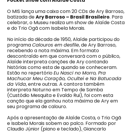
Pocket Show com Alaíde Costa
O MIS lança uma caixa com 20 CDs de Ary Barroso,
batizada de
Ary Barroso – Brasil Brasileiro
. Para
celebrar, o Museu realiza um show de Alaíde Costa
e do Trio Ogã com Isabela Morais.
No início da década de 1950, Alaíde participou do
programa
Calouros em desfile
, de Ary Barroso,
recebendo a nota máxima. Em formato
descontraído em que conversará com o público,
Alaíde interpreta canções de Ary contando
histórias como esta de quando se conheceram.
Estão no repertório
Eu Nasci no Morro, Pra
Machucar Meu Coração, Ocultei e Na Batucada
da Vida
, entre outras. A cantora também
interpreta Noturno em Tempo de Samba
(Custódio Mesquita e Evaldo Rui), foi com esta
canção que ela ganhou nota máxima de Ary em
seu programa de calouro.
Após a apresentação de Alaíde Costa, o Trio Ogã
e Isabela Morais sobem ao palco. Formado por
Claudio Júnior (piano e teclado), Giancarlo