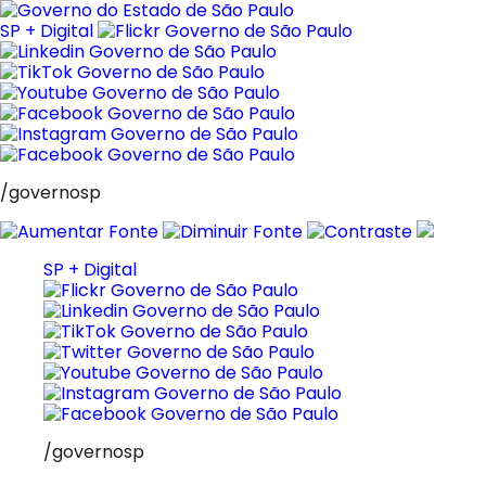
Pular
para
SP + Digital
o
conteúdo
/governosp
SP + Digital
/governosp