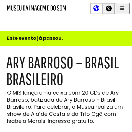
Men
MIS
Museu
Prin
da
Imagem
e
do
Este evento já passou.
Som
ARY BARROSO – BRASIL
BRASILEIRO
O MIS lança uma caixa com 20 CDs de Ary
Barroso, batizada de Ary Barroso – Brasil
Brasileiro. Para celebrar, o Museu realiza um
show de Alaíde Costa e do Trio Ogã com
Isabela Morais. Ingresso gratuito.