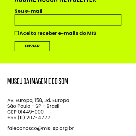
Seu e-mail
Aceito receber e-mails do MIS
MIS
Museu
da
Imagem
Av. Europa, 158, Jd. Europa
e
São Paulo - SP - Brasil
do
CEP 01449-000
Som
+55 (11) 2117-4777
faleconosco@mis-sp.org.br