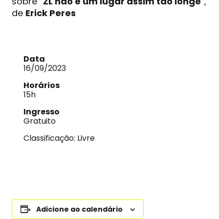
sobre “
ZL não é um lugar assim tão longe
”,
de
Erick Peres
Data
16/09/2023
Horários
15h
Ingresso
Gratuito
Classificação: Livre
Adicione ao calendário