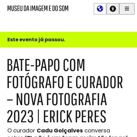
Men
MIS
Museu
Prin
da
Imagem
e
do
Este evento já passou.
Som
BATE-PAPO COM
FOTÓGRAFO E CURADOR
– NOVA FOTOGRAFIA
2023 | ERICK PERES
O curador
Cadu Golçalves
conversa