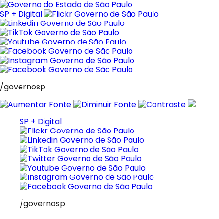
Pular
para
SP + Digital
o
conteúdo
/governosp
SP + Digital
/governosp