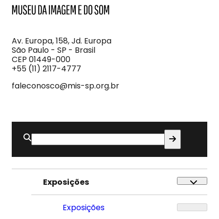
MIS
Museu
da
Imagem
Av. Europa, 158, Jd. Europa
e
São Paulo - SP - Brasil
do
CEP 01449-000
Som
+55 (11) 2117-4777
faleconosco@mis-sp.org.br
Buscar
por:
Exposições
Exposições