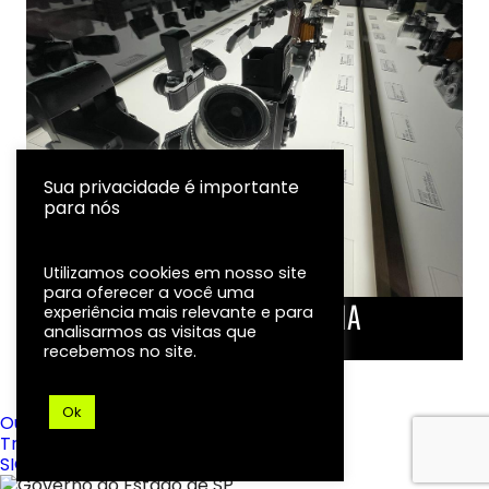
Sua privacidade é importante
para nós
Utilizamos cookies em nosso site
para oferecer a você uma
LINHA DO TEMPO DA FOTOGRAFIA
experiência mais relevante e para
analisarmos as visitas que
EXPOSIÇÃO
recebemos no site.
Ok
Ouvidoria
Transparência
SIC