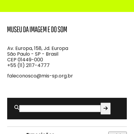
MIS
Museu
da
Imagem
Av. Europa, 158, Jd. Europa
e
São Paulo - SP - Brasil
do
CEP 01449-000
Som
+55 (11) 2117-4777
faleconosco@mis-sp.org.br
Buscar
por: