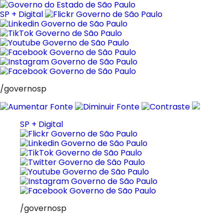
Pular
para
SP + Digital
o
conteúdo
/governosp
SP + Digital
/governosp