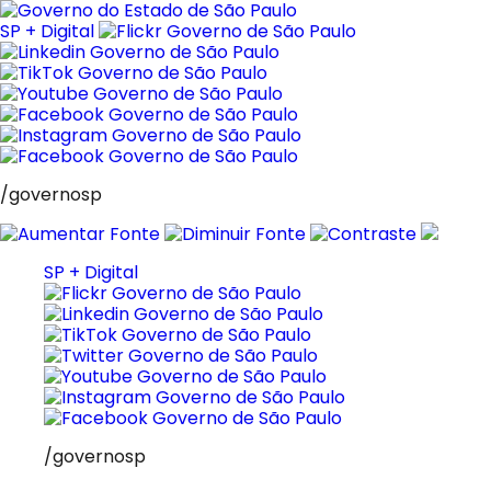
Pular
para
SP + Digital
o
conteúdo
/governosp
SP + Digital
/governosp