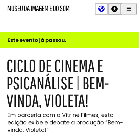
Men
MIS
Museu
Prin
da
Imagem
e
do
Este evento já passou.
Som
CICLO DE CINEMA E
PSICANÁLISE | BEM-
VINDA, VIOLETA!
Em parceria com a Vitrine Filmes, esta
edição exibe e debate a produção “Bem-
vinda, Violeta!”