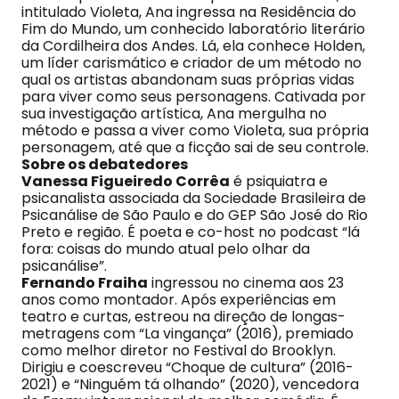
intitulado Violeta, Ana ingressa na Residência do
Fim do Mundo, um conhecido laboratório literário
da Cordilheira dos Andes. Lá, ela conhece Holden,
um líder carismático e criador de um método no
qual os artistas abandonam suas próprias vidas
para viver como seus personagens. Cativada por
sua investigação artística, Ana mergulha no
método e passa a viver como Violeta, sua própria
personagem, até que a ficção sai de seu controle.
Sobre os debatedores
Vanessa Figueiredo Corrêa
é psiquiatra e
psicanalista associada da Sociedade Brasileira de
Psicanálise de São Paulo e do GEP São José do Rio
Preto e região. É poeta e co-host no podcast “lá
fora: coisas do mundo atual pelo olhar da
psicanálise”.
Fernando Fraiha
ingressou no cinema aos 23
anos como montador. Após experiências em
teatro e curtas, estreou na direção de longas-
metragens com “La vingança” (2016), premiado
como melhor diretor no Festival do Brooklyn.
Dirigiu e coescreveu “Choque de cultura” (2016-
2021) e “Ninguém tá olhando” (2020), vencedora