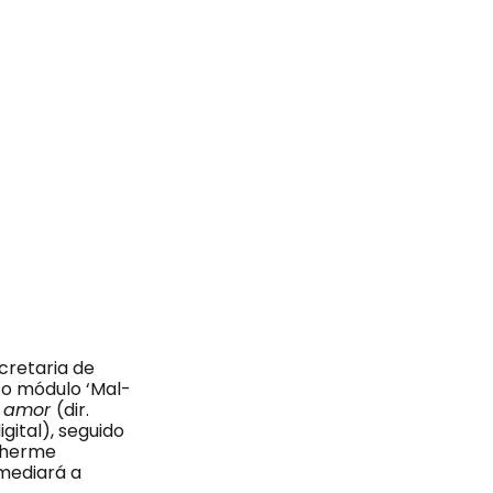
ecretaria de
 o módulo ‘Mal-
 amor
(dir.
gital), seguido
ilherme
 mediará a