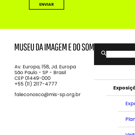
Buscar
MIS
Museu
por:
da
Imagem
Av. Europa, 158, Jd. Europa
e
São Paulo - SP - Brasil
do
CEP 01449-000
Som
+55 (11) 2117-4777
Exposiç
faleconosco@mis-sp.org.br
Exp
Plan
Visi