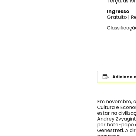
Terça, às 19
Ingresso
Gratuito | R
Classificaçã
Adicione 
Em novembro, 
Cultura e Econo
estar na civiliz
Andrey Zvyagints
por bate-papo c
Genestreti. A d