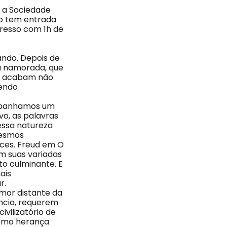
 a Sociedade
são tem entrada
ngresso com 1h de
ando. Depois de
va namorada, que
es acabam não
cendo
ompanhamos um
vo, as palavras
essa natureza
mesmos
ces. Freud em O
em suas variadas
to culminante. E
ais
r.
amor distante da
ência, requerem
ivilizatório de
 como herança