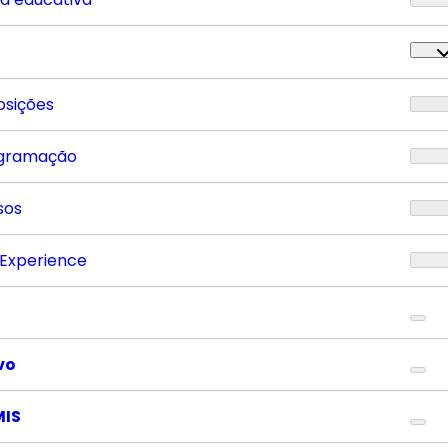
osições
gramação
sos
 Experience
vo
MIS