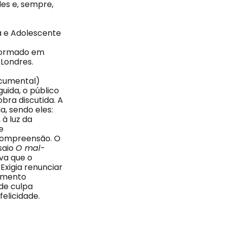
les e, sempre,
ça e Adolescente
 Formado em
 Londres.
ocumental)
uida, o público
bra discutida. A
a, sendo eles:
 à luz da
e
compreensão. O
saio
O mal-
ava que o
Exigia renunciar
vimento
de culpa
elicidade.