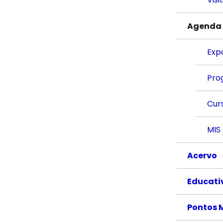
Agenda
Exp
Pro
Cur
MIS
Acervo
Educati
Pontos 