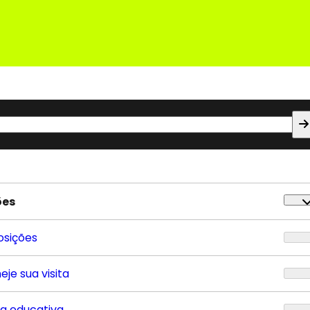
ões
osições
eje sua visita
ta educativa