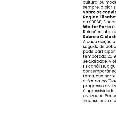
cultural ou mod
sempre, o pior s
Sobre os conv
Regina Elisabe
da SBPSP, Docen
Walter Porto
é 
Relações Intern
Sobre o Ciclo 
A cada edição o
seguido de deba
pode participar
temporada 2019 e
Sexualidade, Viol
Psicanálise, al
contemporâneo,
tema, que nortei
estar na civiliz
progresso civili
à agressividade
civilizador. Po
inconsciente e d