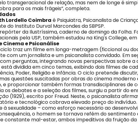
elo transgeracional de relação, mas nem de longe é simp
obra para os mais frágeis”, completa.
idados
th Lordello Coimbra
é Psiquiatra, Psicanalista de Crian
te do Instituto Durval Marcondes da SBPSP.
repórter da Ilustríssima, caderno de domingo da Folha.
acionais pela USP, também estudou na King's College, em
de Cinema e Psicanálise
 ciclo traz um filme em longa-metragem (ficcional ou d
te com um jornalista e um psicanalista convidado. Em seg
 com perguntas, integrando novas perspectivas sobre a o
stá dividida em cinco temas, exibindo dois filmes de cad
ência, Poder, Religião e Infância. O ciclo pretende discutir,
gumas questões suscitadas por obras do cinema moderno 
 e proporcionar também formas transdisciplinares de 
a os debates e a seleção dos filmes, surgiu a partir do en
ação
(1929), escrito por Freud. Neste, o psicanalista afirm
zatório e tecnológico cobrava elevado preço do indivíduo. 
 e à sexualidade – como esforço necessário ao desenvol
r consequência, o homem se tornava refém do sentimento 
e constante mal-estar, ambos impeditivos da fruição da f