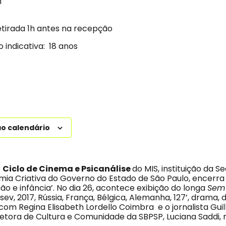
h
etirada 1h antes na recepção
o indicativa: 18 anos
ao calendário
o
Ciclo de Cinema e Psicanálise
do MIS, instituição da S
mia Criativa do Governo do Estado de São Paulo, encerra
ação e infância’. No dia 26, acontece exibição do longa
Sem
ev, 2017, Rússia, França, Bélgica, Alemanha, 127’, drama, di
om Regina Elisabeth Lordello Coimbra e o jornalista Gu
iretora de Cultura e Comunidade da SBPSP, Luciana Saddi,