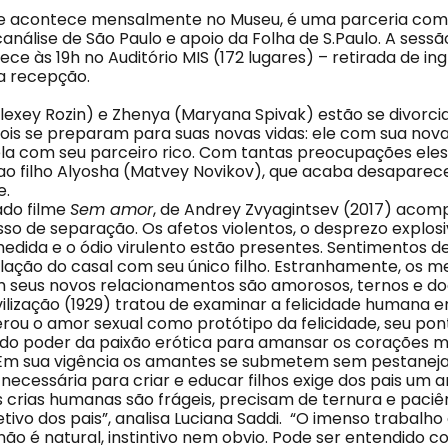
e acontece mensalmente no Museu, é uma parceria com
icanálise de São Paulo e apoio da Folha de S.Paulo. A ses
ece às 19h no Auditório MIS (172 lugares) – retirada de i
a recepção.
Alexey Rozin) e Zhenya (Maryana Spivak) estão se divorci
 dois se preparam para suas novas vidas: ele com sua no
 ela com seu parceiro rico. Com tantas preocupações el
o filho Alyosha (Matvey Novikov), que acaba desapare
e.
ado filme
Sem amor
, de Andrey Zvyagintsev (2017) ac
so de separação. Os afetos violentos, o desprezo explosi
ida e o ódio virulento estão presentes. Sentimentos d
ação do casal com seu único filho. Estranhamente, os 
 seus novos relacionamentos são amorosos, ternos e do
vilização (1929) tratou de examinar a felicidade humana 
erou o amor sexual como protótipo da felicidade, seu pon
do poder da paixão erótica para amansar os corações m
Em sua vigência os amantes se submetem sem pestaneja
necessária para criar e educar filhos exige dos pais um 
As crias humanas são frágeis, precisam de ternura e paci
tivo dos pais”, analisa Luciana Saddi. “O imenso trabalho c
 não é natural, instintivo nem obvio. Pode ser entendido