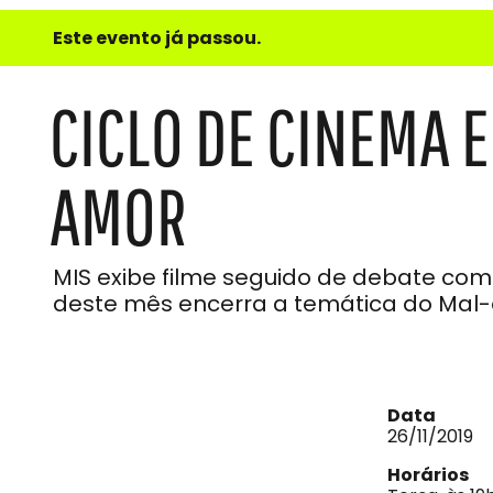
e
Este evento já passou.
do
Som
CICLO DE CINEMA E
AMOR
MIS exibe filme seguido de debate com
deste mês encerra a temática do Mal-es
Data
26/11/2019
Horários