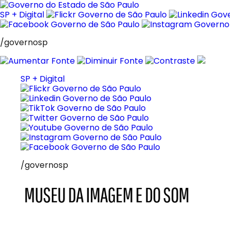
Pular
para
SP + Digital
o
conteúdo
/governosp
SP + Digital
/governosp
MIS
Museu
da
Imagem