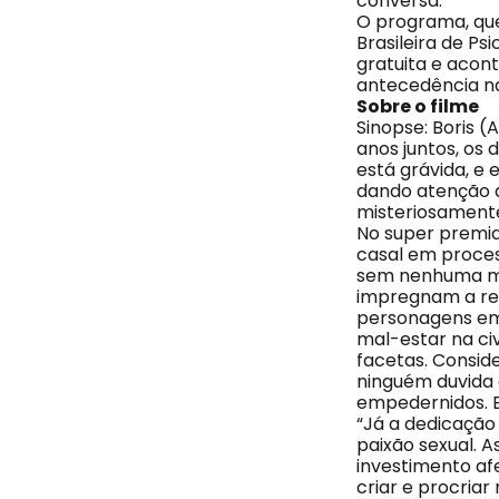
conversa.
O programa, qu
Brasileira de Ps
gratuita e acont
antecedência n
Sobre o filme
Sinopse: Boris (
anos juntos, os
está grávida, e
dando atenção a
misteriosament
No super premi
casal em proces
sem nenhuma med
impregnam a rel
personagens em
mal-estar na ci
facetas. Consid
ninguém duvida 
empedernidos. 
“Já a dedicação 
paixão sexual. 
investimento afe
criar e procriar