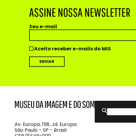
ASSINE NOSSA NEWSLETTER
Seu e-mail
Aceito receber e-mails do MIS
Buscar
MIS
Museu
por:
da
Imagem
Av. Europa, 158, Jd. Europa
e
São Paulo - SP - Brasil
do
CEP 01449-000