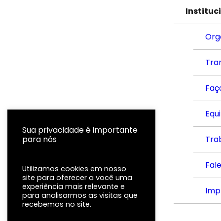
Instituc
Org
Tra
Faç
Equ
Sua privacidade é importante
para nós
Tra
Fal
Utilizamos cookies em nosso
site para oferecer a você uma
experiência mais relevante e
Imp
para analisarmos as visitas que
recebemos no site.