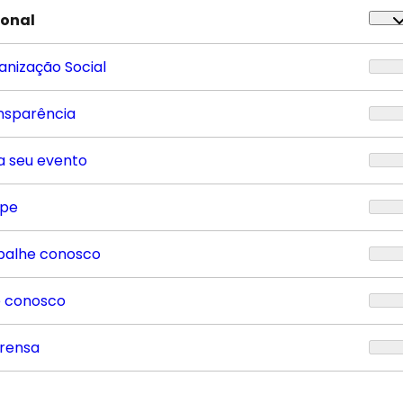
ional
anização Social
nsparência
a seu evento
ipe
balhe conosco
e conosco
rensa