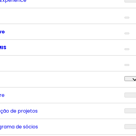
 Experience
vo
MIS
re
eção de projetos
grama de sócios