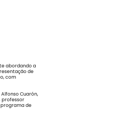
ate abordando a
presentação de
ão, com
. Alfonso Cuarón,
, professor
do programa de