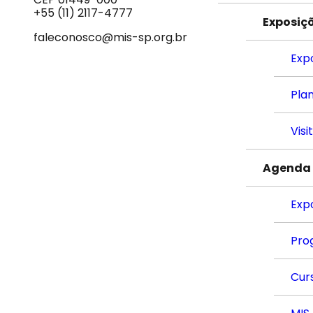
Som
+55 (11) 2117-4777
Exposiç
faleconosco@mis-sp.org.br
Exp
Plan
Visi
Agenda
Exp
Pro
Cur