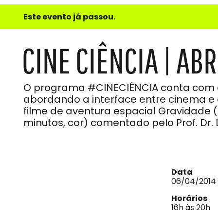
e
Este evento já passou.
do
Som
CINE CIÊNCIA | ABR
O programa #CINECIÊNCIA conta com e
abordando a interface entre cinema e ci
filme de aventura espacial Gravidade (di
minutos, cor) comentado pelo Prof. Dr. 
Data
06/04/2014
Horários
16h às 20h