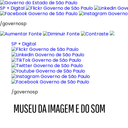
Pular
para
SP + Digital
o
conteúdo
/governosp
SP + Digital
/governosp
MIS
Museu
da
Imagem