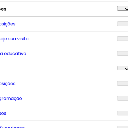
ões
osições
eje sua visita
ta educativa
osições
gramação
sos