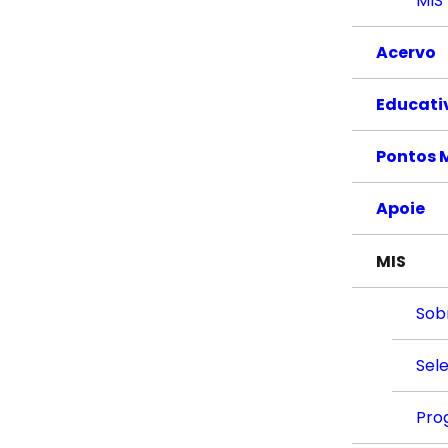
MIS
Acervo
Educati
Pontos 
Apoie
MIS
Sob
Sel
Pro