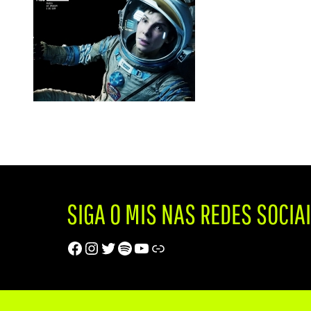
SIGA O MIS NAS REDES SOCIA
Facebook
Instagram
Twitter
Spotify
Youtube
Trip Advisor