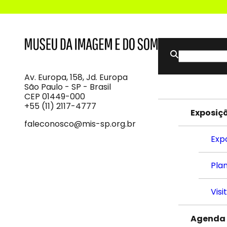
Buscar
MIS
Museu
por:
da
Imagem
Av. Europa, 158, Jd. Europa
e
São Paulo - SP - Brasil
do
CEP 01449-000
Som
+55 (11) 2117-4777
Exposiç
faleconosco@mis-sp.org.br
Exp
Plan
Visi
Agenda