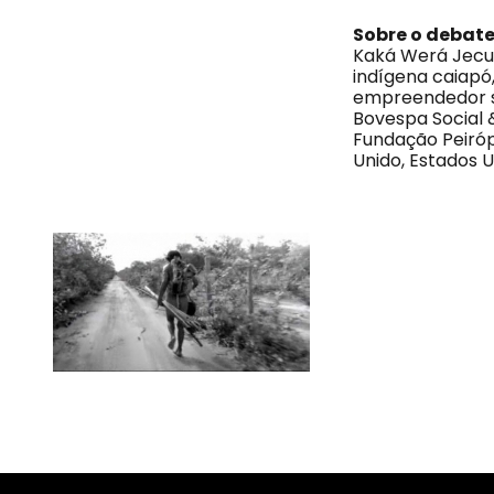
Sobre o debat
Kaká Werá Jecup
indígena caiapó
empreendedor so
Bovespa Social &
Fundação Peirópo
Unido, Estados Un