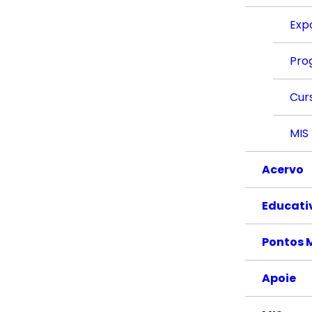
Exp
Pro
Cur
MIS
Acervo
Educati
Pontos 
Apoie