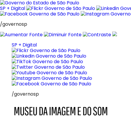
Pular
para
SP + Digital
o
conteúdo
/governosp
SP + Digital
/governosp
MIS
Museu
da
Imagem