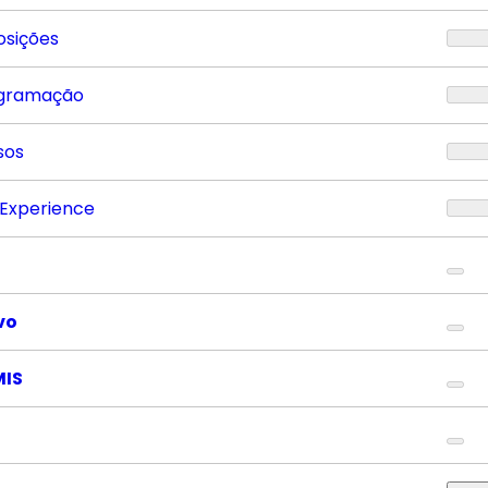
osições
gramação
sos
 Experience
vo
MIS