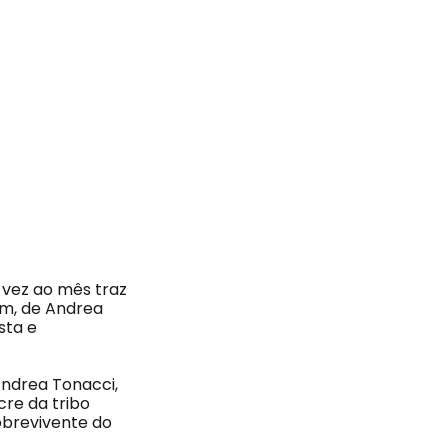
 vez ao mês traz
em, de Andrea
sta e
Andrea Tonacci,
cre da tribo
obrevivente do