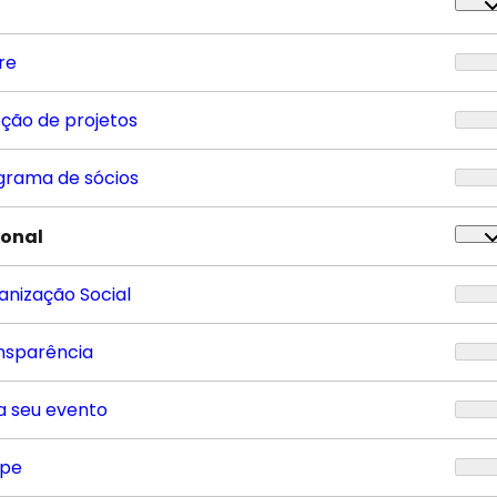
re
eção de projetos
grama de sócios
ional
anização Social
nsparência
a seu evento
ipe