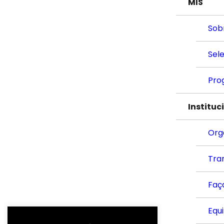
MIS
Sob
Sel
Pro
Instituc
Org
Tra
Faç
Equ