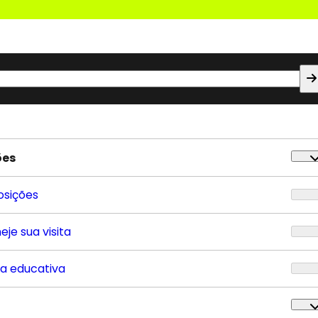
ões
osições
eje sua visita
ta educativa