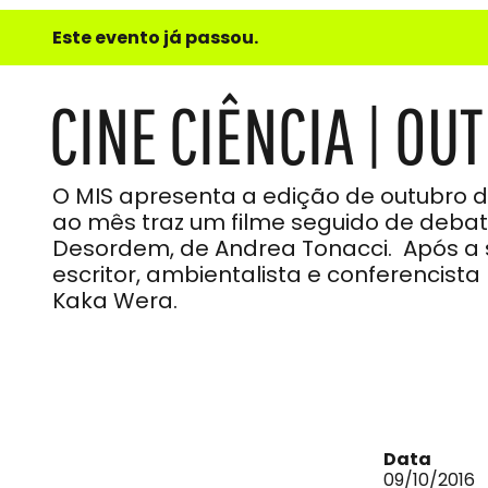
e
Este evento já passou.
do
Som
CINE CIÊNCIA | OU
O MIS apresenta a edição de outubro do
ao mês traz um filme seguido de debate
Desordem, de Andrea Tonacci. Após a
escritor, ambientalista e conferencista
Kaka Wera.
Data
09/10/2016