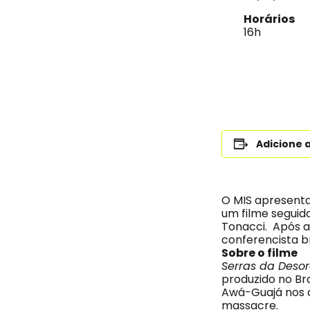
Horários
16h
Adicione 
O MIS apresenta
um filme seguid
Tonacci. Após a
conferencista b
Sobre o filme
Serras da Des
produzido no Br
Awá-Guajá nos a
massacre.