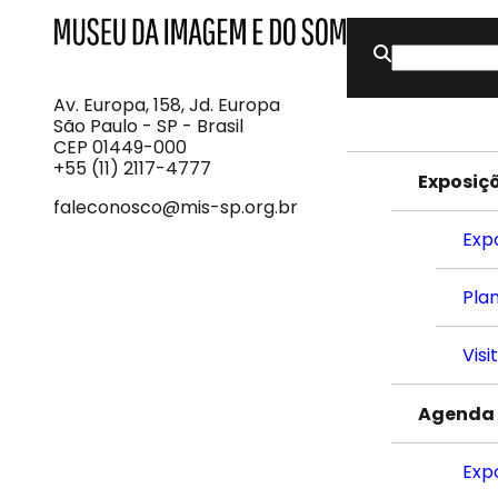
Buscar
MIS
Museu
por:
da
Imagem
Av. Europa, 158, Jd. Europa
e
São Paulo - SP - Brasil
do
CEP 01449-000
Som
+55 (11) 2117-4777
Exposiç
faleconosco@mis-sp.org.br
Exp
Plan
Visi
Agenda
Exp