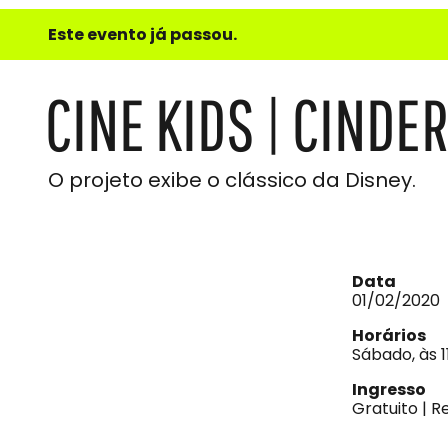
e
Este evento já passou.
do
Som
CINE KIDS | CINDE
O projeto exibe o clássico da Disney.
Data
01/02/2020
Horários
Sábado, às 1
Ingresso
Gratuito | R