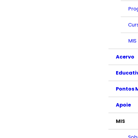
Pro
Cur
MIS
Acervo
Educati
Pontos 
Apoie
MIS
Sob