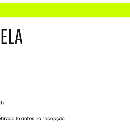
RELA
1h
etirada 1h antes na recepção