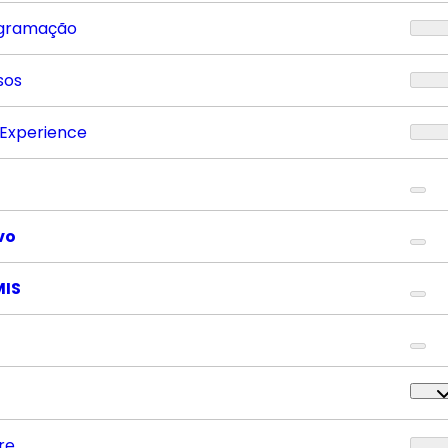
gramação
sos
 Experience
vo
MIS
re