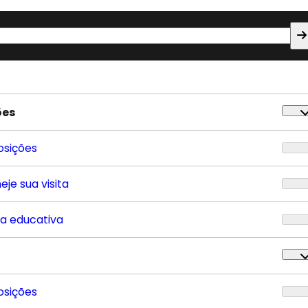
ões
osições
eje sua visita
ta educativa
osições