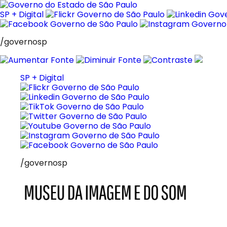
Pular
para
SP + Digital
o
conteúdo
/governosp
SP + Digital
/governosp
MIS
Museu
da
Imagem