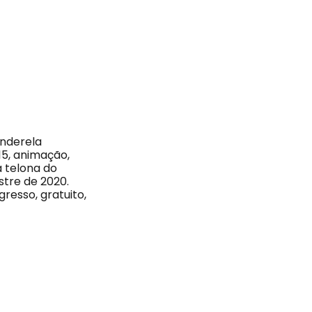
inderela
h15, animação,
a telona do
tre de 2020.
gresso, gratuito,