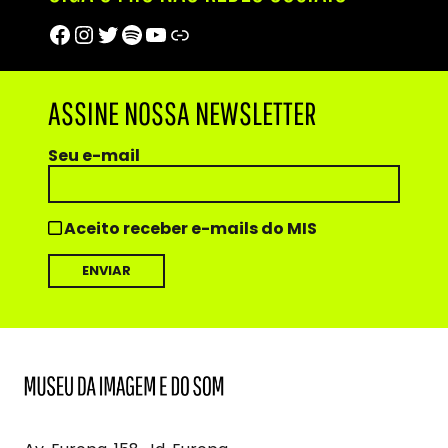
Facebook
Instagram
Twitter
Spotify
Youtube
Trip Advisor
ASSINE NOSSA NEWSLETTER
Seu e-mail
Aceito receber e-mails do MIS
MIS
Museu
da
Imagem