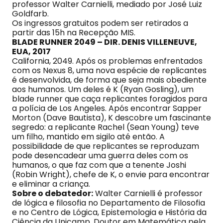
professor Walter Carnielli, mediado por José Luiz
Goldfarb.
Os ingressos gratuitos podem ser retirados a
partir das 15h na Recepção MIS.
BLADE RUNNER 2049 – DIR. DENIS VILLENEUVE,
EUA, 2017
California, 2049. Após os problemas enfrentados
com os Nexus 8, uma nova espécie de replicantes
é desenvolvida, de forma que seja mais obediente
aos humanos. Um deles é K (Ryan Gosling), um
blade runner que caça replicantes foragidos para
a polícia de Los Angeles. Após encontrar Sapper
Morton (Dave Bautista), K descobre um fascinante
segredo: a replicante Rachel (Sean Young) teve
um filho, mantido em sigilo até então. A
possibilidade de que replicantes se reproduzam
pode desencadear uma guerra deles com os
humanos, o que faz com que a tenente Joshi
(Robin Wright), chefe de K, o envie para encontrar
e eliminar a criança.
Sobre o debatedor:
Walter Carnielli é professor
de lógica e filosofia no Departamento de Filosofia
e no Centro de Lógica, Epistemologia e História da
Ciência da Unicamp. Doutor em Matemática pela