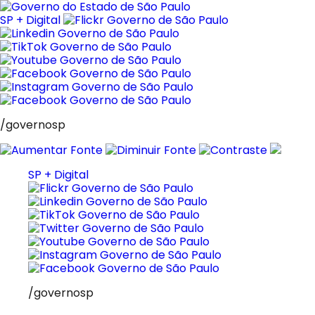
Pular
para
SP + Digital
o
conteúdo
/governosp
SP + Digital
/governosp