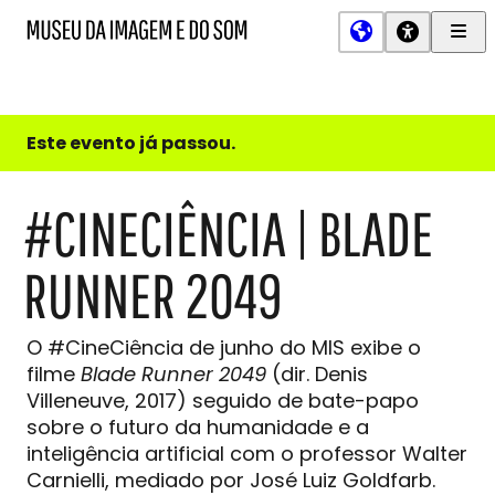
Men
MIS
Museu
Prin
da
Imagem
e
do
Este evento já passou.
Som
#CINECIÊNCIA | BLADE
RUNNER 2049
O #CineCiência de junho do MIS exibe o
filme
Blade Runner 2049
(dir. Denis
Villeneuve, 2017) seguido de bate-papo
sobre o futuro da humanidade e a
inteligência artificial com o professor Walter
Carnielli, mediado por José Luiz Goldfarb.