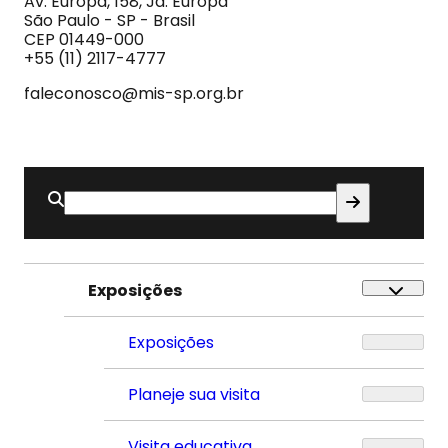
Av. Europa, 158, Jd. Europa
e
São Paulo - SP - Brasil
do
CEP 01449-000
Som
+55 (11) 2117-4777
faleconosco@mis-sp.org.br
Buscar
por:
Exposições
Exposições
Planeje sua visita
Visita educativa