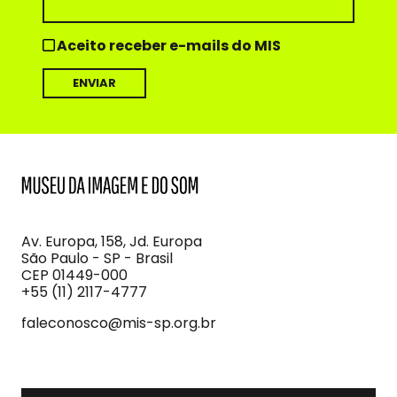
Aceito receber e-mails do MIS
MIS
Museu
da
Imagem
Av. Europa, 158, Jd. Europa
e
São Paulo - SP - Brasil
do
CEP 01449-000
Som
+55 (11) 2117-4777
faleconosco@mis-sp.org.br