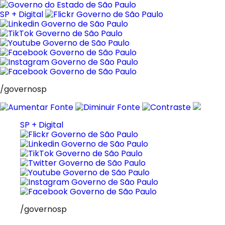
Pular
para
SP + Digital
o
conteúdo
/governosp
SP + Digital
/governosp