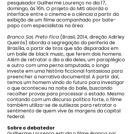
pesquisador Guilherme Lourenço no dia 17,
domingo, às 16h. O projeto do MIS aborda a
interface entre o cinema e a ciência a partir da
exibição de um filme acompanhado por bate-
papo com especialistas na área.
Branco Sai, Preto Fica
(Brasil, 2014, direção Adirley
Queirós) aborda a segregação da periferia de
Brasília, a partir de tiros que são disparados em
um baile de black music, que ferem dois homens.
Além de retratar o dia a dia deles, um paraplégico
e outro com uma perna amputada, o longa
investe em uma história ficcional fantasiosa para
preencher a narrativa documental. A partir daí,
temos um homem vindo do futuro para investigar
o que aconteceu na noite do baile, buscando
recolher provas para processar o estado. Mesmo
contando com um discurso político forte, o filme
também utiliza-se de sutilezas para retratar o
sentimento de quem vive às margens da capital
federal.
Sobre o debatedor
Guilherme Lourenço estuda o filme
Branco sai,