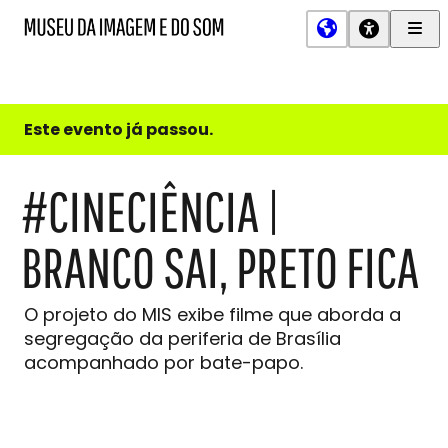
Men
MIS
Museu
Prin
da
Imagem
e
do
Este evento já passou.
Som
#CINECIÊNCIA |
BRANCO SAI, PRETO FICA
O projeto do MIS exibe filme que aborda a
segregação da periferia de Brasília
acompanhado por bate-papo.