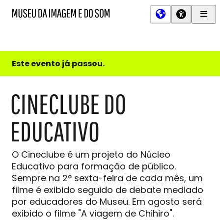
Men
MIS
Museu
Prin
da
Imagem
e
do
Este evento já passou.
Som
CINECLUBE DO
EDUCATIVO
O Cineclube é um projeto do Núcleo
Educativo para formação de público.
Sempre na 2° sexta-feira de cada mês, um
filme é exibido seguido de debate mediado
por educadores do Museu. Em agosto será
exibido o filme "A viagem de Chihiro".