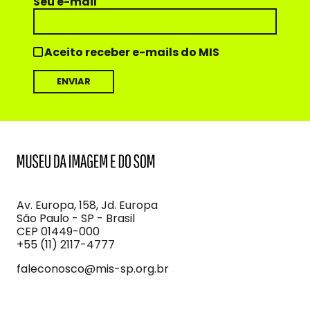
Seu e-mail
Aceito receber e-mails do MIS
MIS
Museu
da
Imagem
Av. Europa, 158, Jd. Europa
e
São Paulo - SP - Brasil
do
CEP 01449-000
Som
+55 (11) 2117-4777
faleconosco@mis-sp.org.br