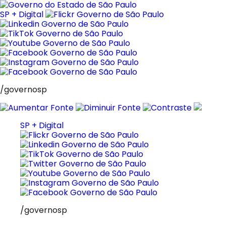
Pular
para
SP + Digital
o
conteúdo
/governosp
SP + Digital
/governosp