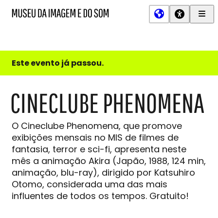
Men
MIS
Museu
Prin
da
Imagem
e
do
Este evento já passou.
Som
CINECLUBE PHENOMENA
O Cineclube Phenomena, que promove
exibições mensais no MIS de filmes de
fantasia, terror e sci-fi, apresenta neste
mês a animação Akira (Japão, 1988, 124 min,
animação, blu-ray), dirigido por Katsuhiro
Otomo, considerada uma das mais
influentes de todos os tempos. Gratuito!