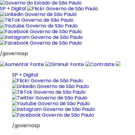
Pular
para
SP + Digital
o
conteúdo
/governosp
SP + Digital
/governosp