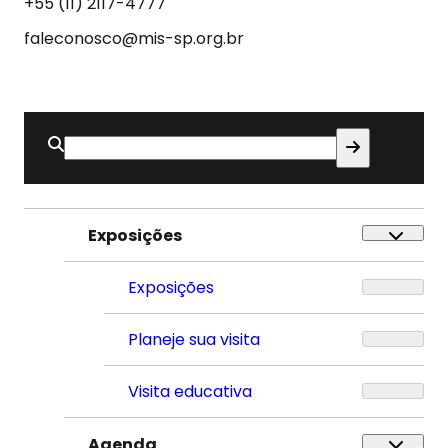
Som
+55 (11) 2117-4777
faleconosco@mis-sp.org.br
Buscar
por:
Exposições
Exposições
Planeje sua visita
Visita educativa
Agenda