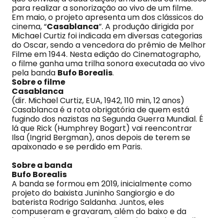
para realizar a sonorização ao vivo de um filme.
Em maio, o projeto apresenta um dos clássicos do
cinema, “
Casablanca
”. A produção dirigida por
Michael Curtiz foi indicada em diversas categorias
do Oscar, sendo a vencedora do prêmio de Melhor
Filme em 1944. Nesta edição do Cinematographo,
o filme ganha uma trilha sonora executada ao vivo
pela banda
Bufo Borealis
.
Sobre o filme
Casablanca
(dir. Michael Curtiz, EUA, 1942, 110 min, 12 anos)
Casablanca é a rota obrigatória de quem está
fugindo dos nazistas na Segunda Guerra Mundial. É
lá que Rick (Humphrey Bogart) vai reencontrar
Ilsa (Ingrid Bergman), anos depois de terem se
apaixonado e se perdido em Paris.
Sobre a banda
Bufo Borealis
A banda se formou em 2019, inicialmente como
projeto do baixista Juninho Sangiorgio e do
baterista Rodrigo Saldanha. Juntos, eles
compuseram e gravaram, além do baixo e da