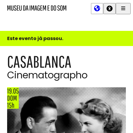
Men
MIS
Museu
Prin
da
Imagem
e
do
Este evento já passou.
Som
CASABLANCA
Cinematographo
19.05
DOM
15h