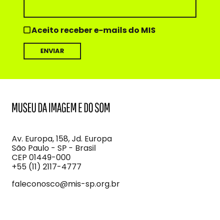
Aceito receber e-mails do MIS
MIS
Museu
da
Imagem
Av. Europa, 158, Jd. Europa
e
São Paulo - SP - Brasil
do
CEP 01449-000
Som
+55 (11) 2117-4777
faleconosco@mis-sp.org.br