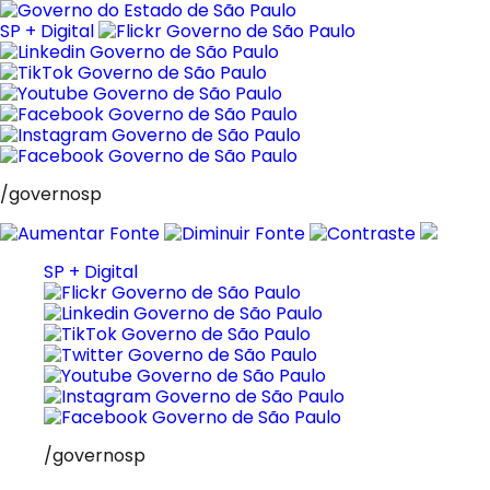
Pular
para
SP + Digital
o
conteúdo
/governosp
SP + Digital
/governosp