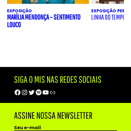
EXPOSIÇÃO
EXPOSIÇÃO
PERM
MARÍLIA MENDONÇA – SENTIMENTO
LINHA DO TEMPO D
LOUCO
SIGA O MIS NAS REDES SOCIAIS
Facebook
Instagram
Twitter
Spotify
Youtube
Trip Advisor
ASSINE NOSSA NEWSLETTER
Seu e-mail