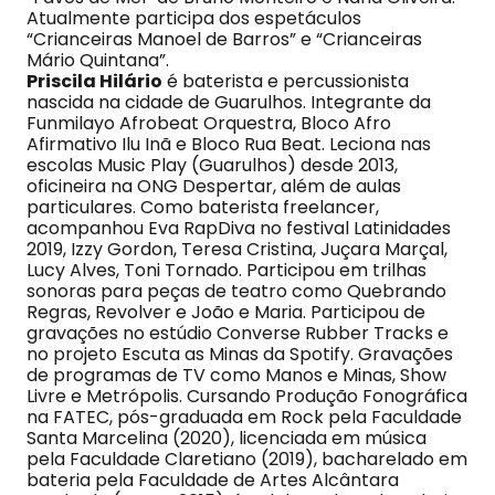
Atualmente participa dos espetáculos
“Crianceiras Manoel de Barros” e “Crianceiras
Mário Quintana”.
Priscila Hilário
é baterista e percussionista
nascida na cidade de Guarulhos. Integrante da
Funmilayo Afrobeat Orquestra, Bloco Afro
Afirmativo Ilu Inã e Bloco Rua Beat. Leciona nas
escolas Music Play (Guarulhos) desde 2013,
oficineira na ONG Despertar, além de aulas
particulares. Como baterista freelancer,
acompanhou Eva RapDiva no festival Latinidades
2019, Izzy Gordon, Teresa Cristina, Juçara Marçal,
Lucy Alves, Toni Tornado. Participou em trilhas
sonoras para peças de teatro como Quebrando
Regras, Revolver e João e Maria. Participou de
gravações no estúdio Converse Rubber Tracks e
no projeto Escuta as Minas da Spotify. Gravações
de programas de TV como Manos e Minas, Show
Livre e Metrópolis. Cursando Produção Fonográfica
na FATEC, pós-graduada em Rock pela Faculdade
Santa Marcelina (2020), licenciada em música
pela Faculdade Claretiano (2019), bacharelado em
bateria pela Faculdade de Artes Alcântara