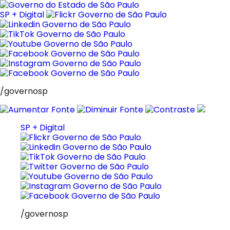
Pular
para
SP + Digital
o
conteúdo
/governosp
SP + Digital
/governosp