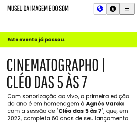
Men
MIS
Museu
Prin
da
Imagem
e
do
Este evento já passou.
Som
CINEMATOGRAPHO |
CLÉO DAS 5 ÀS 7
Com sonorização ao vivo, a primeira edição
do ano é em homenagem à
Agnès Varda
com a sessão de "
Cléo das 5 às 7
", que, em
2022, completa 60 anos de seu lançamento.