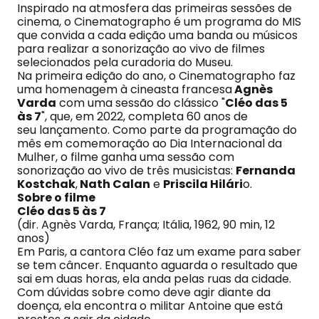
Inspirado na atmosfera das primeiras sessões de
cinema, o Cinematographo é um programa do MIS
que convida a cada edição uma banda ou músicos
para realizar a sonorização ao vivo de filmes
selecionados pela curadoria do Museu.
Na primeira edição do ano, o Cinematographo faz
uma homenagem à cineasta francesa
Agnès
Varda
com uma sessão do clássico "
Cléo das 5
às 7
", que, em 2022, completa 60 anos de
seu lançamento. Como parte da programação do
mês em comemoração ao Dia Internacional da
Mulher, o filme ganha uma sessão com
sonorização ao vivo de três musicistas:
Fernanda
Kostchak
,
Nath Calan
e
Priscila Hilári
o.
Sobre o filme
Cléo das 5 às 7
(dir. Agnès Varda, França; Itália, 1962, 90 min, 12
anos)
Em Paris, a cantora Cléo faz um exame para saber
se tem câncer. Enquanto aguarda o resultado que
sai em duas horas, ela anda pelas ruas da cidade.
Com dúvidas sobre como deve agir diante da
doença, ela encontra o militar Antoine que está