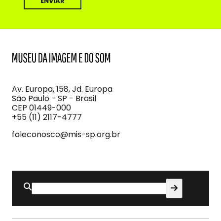
MIS
Museu
da
Imagem
Av. Europa, 158, Jd. Europa
e
São Paulo - SP - Brasil
do
CEP 01449-000
Som
+55 (11) 2117-4777
faleconosco@mis-sp.org.br
Buscar
por: