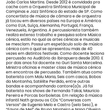
João Carlos Martins. Desde 2012 é convidada pra
cache com a Orquestra Sinfônica Municipal de
Campinas e Jazz Sinfônica do estado de SP. Como
concertista de música de câmara e de orquestra
já tocou em diversos países na Europa e América
como EUA, Suíça, Alemanha, Portugal, França,
Venezuela, Argentina. A percussionista também
realiza extenso trabalho e pesquisa sobre Música
cênica, estilo no qual as artes cênicas e musicais
se mesclam. Possui um espetáculo solo de música
cênica com o qual se apresentou mais de 40
vezes em distintos festivais. Como docente leciona
percussão no Auditório do Ibirapuera desde 2010. E
por dois anos foi docente no Guri Santa Marcelina.
Ministra oficinas e master class de música cênica
em encontros de percussão. Também atua como
baterista com Malu Maria, Seis com casca, Bobos
da Montanha, Satélite Perdido, entre outras
bandas e acompanhando cantore(a)s. Já foi
baterista nos shows de Fernanda Takai, Mauricio
Pereira e Porcas borboletas. Em relação à música
infantil Nath gravou os CDs “Conversas com
Versos” de Eugenia Melo e Castro (selo Sesc), e
“Favos de Mel” de Bruno Monteiro e Nana Oliveira.