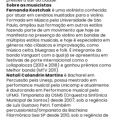
prestes a sair da cidade.
Sobre as musicistas
Fernanda Kostchak
é uma violinista conhecida
por atuar em cenários inusitados para o violino.
Formada em Música pela Universidade de São
Paulo, ampliou sua formação em outros estilos
fazendo parte de um movimento que hoje se
manifesta na presença do violino em bandas de
múltiplos estilos musicais, e hoje é especialista em
gêneros não clássicos e improvisação, como
música celta, bluegrass e folk. É integrante da
banda Vanguart com a qual já se apresentou em
festivais de porte internacional como o
Lollapalooza (2013 e 2018) e ganhou prêmios como
Melhor banda (MTV 2011).
Natali Calandrin Martins
é Bacharel em
Percussão pela Unesp, possui mestrado em
perfomance musical pela Unicamp e atualmente
é doutoranda em Performance musical pela
UFMG. Timpanista da OSMS (Orquestra Sinfônica
Municipal de Santos) desde 2007, sob a regência
de Luís Gustavo Petri. Também
percussionista/timpanista da Bachiana
Filarmônica Sesi SP desde 2010, sob a regência de