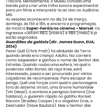
Triscore. Mensalmente, o Museu convida uma
banda para criar uma trilha sonora experimental
para um filme e interpretá-la ao vivo no Auditório
MIS.
As sessões acontecem no dia 24 de março,
domingo, às 15h e 18h, e encerra a programação
da mostra
Super-heróis no cinema – Marvel
. Os
ingressos custam R$12 (inteira) e R$6 (meia) e já
estão esgotados.
Guardiões da galáxia
(dir. James Gunn, EUA,
2014)
Peter Quill (Chris Pratt) foi abduzido da Terra
quando ainda era criança. Adulto, fez carreira
como saqueador e ganhou o nome de Senhor das
Estrelas. Quando rouba uma esfera, na qual o
poderoso vilão Ronan, da raça kree, está
interessado, passa a ser procurado por vários
caçadores de recompensas. Para escapar do
perigo, Quill une forças com quatro personagens
fora do sistema: Groot, uma árvore humanóide
(Vin Diesel), a sombria e perigosa Gamora (Zoe
Saldana), o guaxinim rápido no gatilho Rocket
Racoon (Bradley Cooper) e o vingativo Drax, o
Destruidor (Dave Bautista). Mas o Senhor das