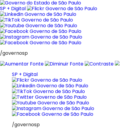
Pular
para
SP + Digital
o
conteúdo
/governosp
SP + Digital
/governosp