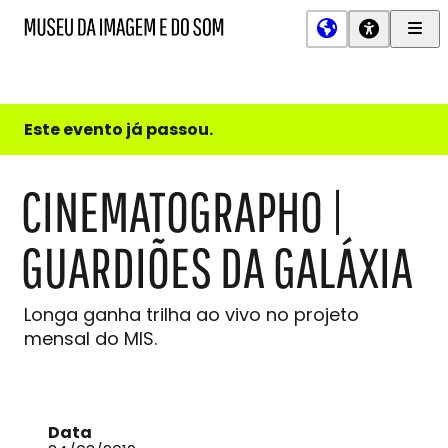
Men
MIS
Museu
Prin
da
Imagem
e
do
Este evento já passou.
Som
CINEMATOGRAPHO |
GUARDIÕES DA GALÁXIA
Longa ganha trilha ao vivo no projeto
mensal do MIS.
Data