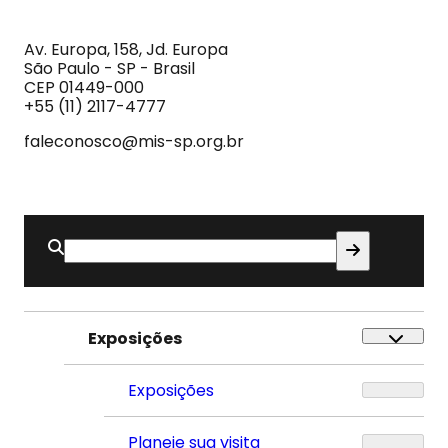
MIS
Museu
da
Imagem
Av. Europa, 158, Jd. Europa
e
São Paulo - SP - Brasil
do
CEP 01449-000
Som
+55 (11) 2117-4777
faleconosco@mis-sp.org.br
Buscar
por:
Exposições
Exposições
Planeje sua visita