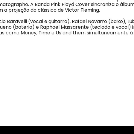
matographo. A Banda Pink Floyd Cover sincroniza o álbu
 a projeção do clássico de Victor Fleming.
o Baravelli (vocal e guitarra), Rafael Navarro (baixo), Lu
i Bueno (bateria) e Raphael Massarente (teclado e vocal)
ias como Money, Time e Us and them simultaneamente à 