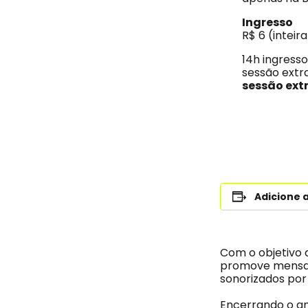
Ingresso
R$ 6 (inteir
14h ingress
sessão extr
sessão extr
Adicione 
Com o objetivo 
promove mensal
sonorizados por 
Encerrando o an