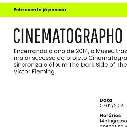
e
Este evento já passou.
do
Som
CINEMATOGRAPHO |
Encerrando o ano de 2014, o Museu tr
maior sucesso do projeto Cinematogra
sincroniza o álbum The Dark Side of T
Victor Fleming.
Data
07/12/2014
Horários
14h ingress
apenas na Bi