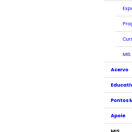
Exp
Pro
Cur
MIS
Acervo
Educati
Pontos 
Apoie
MIS