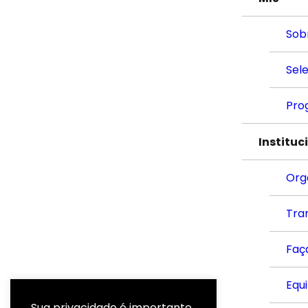
Sob
Sel
Pro
Instituc
Org
Tra
Faç
Equ
Sua privacidade é importante