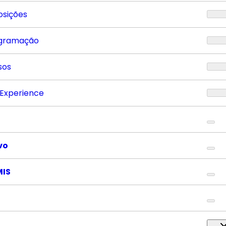
osições
gramação
sos
 Experience
vo
MIS