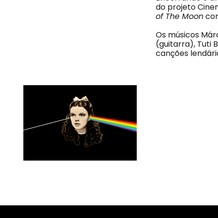
do projeto Cine
of The Moo
n
com
Os músicos Márci
(guitarra), Tut
canções lendár