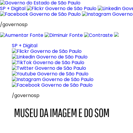
Pular
para
SP + Digital
o
conteúdo
/governosp
SP + Digital
/governosp
MIS
Museu
da
Imagem