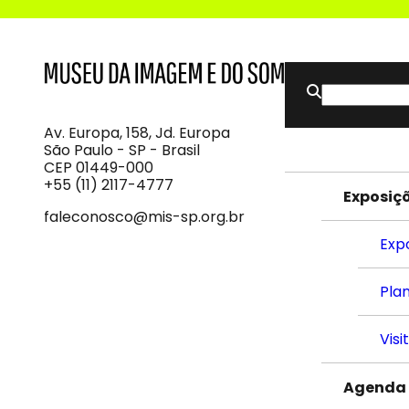
Buscar
MIS
Museu
por:
da
Imagem
Av. Europa, 158, Jd. Europa
e
São Paulo - SP - Brasil
do
CEP 01449-000
Som
+55 (11) 2117-4777
Exposiç
faleconosco@mis-sp.org.br
Exp
Plan
Visi
Agenda