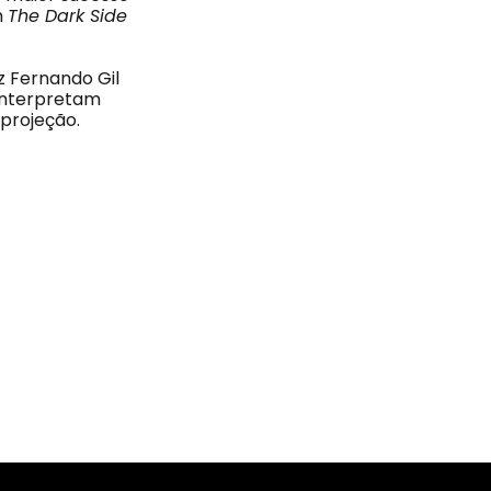
m
The Dark Side
iz Fernando Gil
 interpretam
projeção.