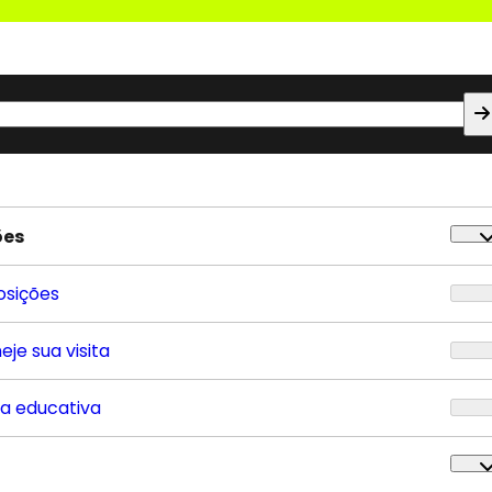
ões
osições
eje sua visita
ta educativa