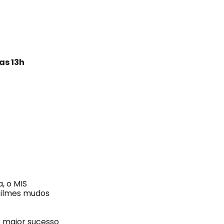
das 13h
, o MIS
filmes mudos
 maior sucesso