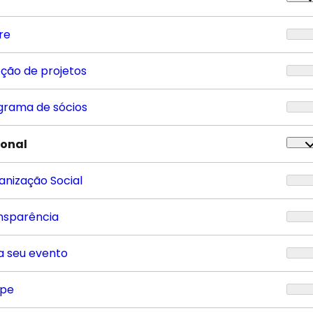
re
eção de projetos
grama de sócios
ional
anização Social
nsparência
a seu evento
ipe