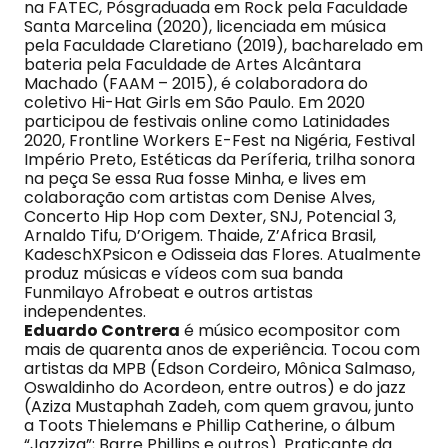
na FATEC, Pósgraduada em Rock pela Faculdade
Santa Marcelina (2020), licenciada em música
pela Faculdade Claretiano (2019), bacharelado em
bateria pela Faculdade de Artes Alcântara
Machado (FAAM – 2015), é colaboradora do
coletivo Hi-Hat Girls em São Paulo. Em 2020
participou de festivais online como Latinidades
2020, Frontline Workers E-Fest na Nigéria, Festival
Império Preto, Estéticas da Períferia, trilha sonora
na peça Se essa Rua fosse Minha, e lives em
colaboração com artistas com Denise Alves,
Concerto Hip Hop com Dexter, SNJ, Potencial 3,
Arnaldo Tifu, D’Origem. Thaide, Z’Africa Brasil,
KadeschXPsicon e Odisseia das Flores. Atualmente
produz músicas e vídeos com sua banda
Funmilayo Afrobeat e outros artistas
independentes.
Eduardo Contrera
é músico ecompositor com
mais de quarenta anos de experiência. Tocou com
artistas da MPB (Edson Cordeiro, Mônica Salmaso,
Oswaldinho do Acordeon, entre outros) e do jazz
(Aziza Mustaphah Zadeh, com quem gravou, junto
a Toots Thielemans e Phillip Catherine, o álbum
“Jazziza”; Barre Phillips e outros). Praticante da