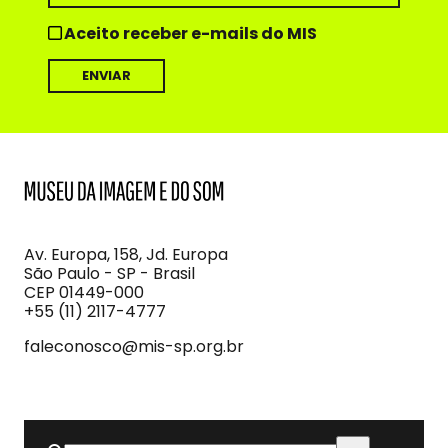
Aceito receber e-mails do MIS
MIS
Museu
da
Imagem
Av. Europa, 158, Jd. Europa
e
São Paulo - SP - Brasil
do
CEP 01449-000
Som
+55 (11) 2117-4777
faleconosco@mis-sp.org.br