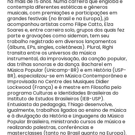
há mais de 15 anos. Numa carreira que engloba e
contempla diferentes estéticas e gêneros
musicais, com premiações e participações em
grandes festivais (no Brasil e na Europa), já
acompanhou artistas como Filipe Catto, Elza
Soares e, entre carreira solo, grupos dos quais fez
parte e gravações como sideman, tem seu
trabalho registrado em diversos lançamentos
(álbuns, EPs, singles, coletâneas). Plural, Righi
transita entre os universos da música
instrumental, da improvisação, da canção popular,
das trilhas sonoras e da dança. Bacharel em
Música Popular (Unicamp-BR) e em História (USP-
BR), especializou-se em Música Contemporânea e
Improvisada no Centre des Musiques Didier
Lockwood (França) e é mestre em Filosofia pelo
programa Culturas e Identidades Brasileiras do
Instituto de Estudos Brasileiros (IEB-USP).
Entusiasta da pedagogia, Thiago desenvolve,
igualmente, trabalhos ligados ao ensino de música
e à divulgação da História e Linguagens da Música
Popular Brasileira, ministrando cursos de música e
realizando palestras, conferências e
masterclasses (tanto no Brasil quanto na Europa).