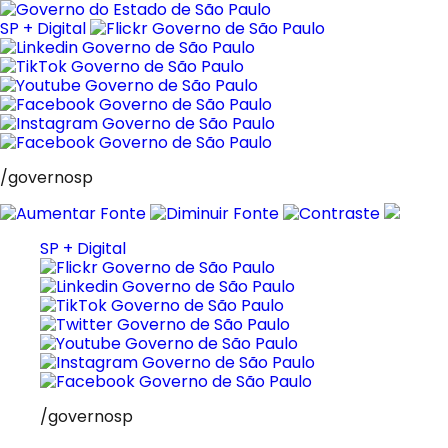
Pular
para
SP + Digital
o
conteúdo
/governosp
SP + Digital
/governosp