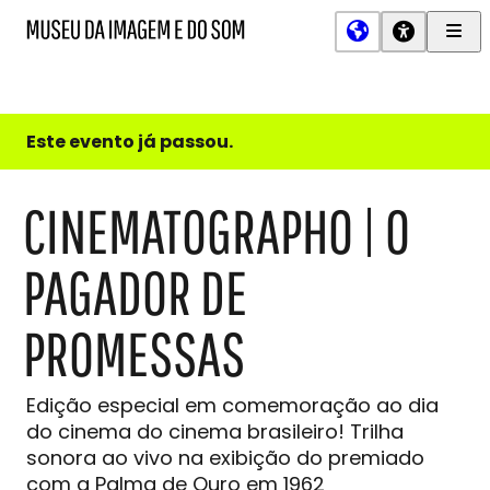
Men
MIS
Museu
Prin
da
Imagem
e
do
Este evento já passou.
Som
CINEMATOGRAPHO | O
PAGADOR DE
PROMESSAS
Edição especial em comemoração ao dia
do cinema do cinema brasileiro! Trilha
sonora ao vivo na exibição do premiado
com a Palma de Ouro em 1962