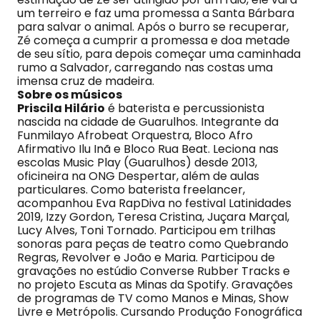
um terreiro e faz uma promessa a Santa Bárbara
para salvar o animal. Após o burro se recuperar,
Zé começa a cumprir a promessa e doa metade
de seu sítio, para depois começar uma caminhada
rumo a Salvador, carregando nas costas uma
imensa cruz de madeira.
Sobre os músicos
Priscila Hilário
é baterista e percussionista
nascida na cidade de Guarulhos. Integrante da
Funmilayo Afrobeat Orquestra, Bloco Afro
Afirmativo Ilu Inã e Bloco Rua Beat. Leciona nas
escolas Music Play (Guarulhos) desde 2013,
oficineira na ONG Despertar, além de aulas
particulares. Como baterista freelancer,
acompanhou Eva RapDiva no festival Latinidades
2019, Izzy Gordon, Teresa Cristina, Juçara Marçal,
Lucy Alves, Toni Tornado. Participou em trilhas
sonoras para peças de teatro como Quebrando
Regras, Revolver e João e Maria. Participou de
gravações no estúdio Converse Rubber Tracks e
no projeto Escuta as Minas da Spotify. Gravações
de programas de TV como Manos e Minas, Show
Livre e Metrópolis. Cursando Produção Fonográfica