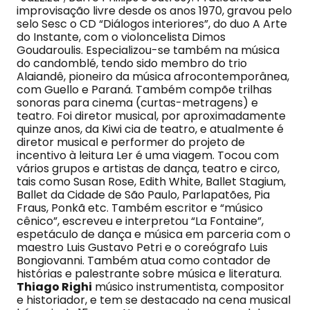
improvisação livre desde os anos 1970, gravou pelo
selo Sesc o CD “Diálogos interiores”, do duo A Arte
do Instante, com o violoncelista Dimos
Goudaroulis. Especializou-se também na música
do candomblé, tendo sido membro do trio
Alaiandê, pioneiro da música afrocontemporânea,
com Guello e Paraná. Também compõe trilhas
sonoras para cinema (curtas-metragens) e
teatro. Foi diretor musical, por aproximadamente
quinze anos, da Kiwi cia de teatro, e atualmente é
diretor musical e performer do projeto de
incentivo à leitura Ler é uma viagem. Tocou com
vários grupos e artistas de dança, teatro e circo,
tais como Susan Rose, Edith White, Ballet Stagium,
Ballet da Cidade de São Paulo, Parlapatões, Pia
Fraus, Ponkã etc. Também escritor e “músico
cênico”, escreveu e interpretou “La Fontaine”,
espetáculo de dança e música em parceria com o
maestro Luis Gustavo Petri e o coreógrafo Luis
Bongiovanni. Também atua como contador de
histórias e palestrante sobre música e literatura.
Thiago Righi
músico instrumentista, compositor
e historiador, e tem se destacado na cena musical