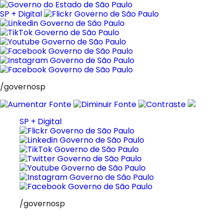
Pular
para
SP + Digital
o
conteúdo
/governosp
SP + Digital
/governosp