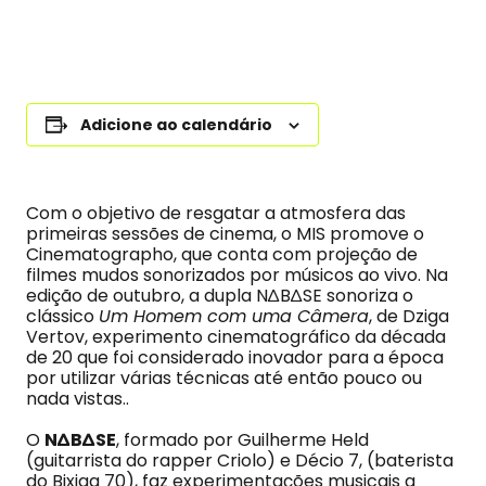
Adicione ao calendário
Com o objetivo de resgatar a atmosfera das
primeiras sessões de cinema, o MIS promove o
Cinematographo, que conta com projeção de
filmes mudos sonorizados por músicos ao vivo. Na
edição de outubro, a dupla N∆B∆SE sonoriza o
clássico
Um Homem com uma Câmera
, de Dziga
Vertov, experimento cinematográfico da década
de 20 que foi considerado inovador para a época
por utilizar várias técnicas até então pouco ou
nada vistas..
O
N∆B∆SE
, formado por Guilherme Held
(guitarrista do rapper Criolo) e Décio 7, (baterista
do Bixiga 70), faz experimentações musicais a