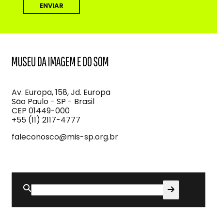
MIS
Museu
da
Imagem
Av. Europa, 158, Jd. Europa
e
São Paulo - SP - Brasil
do
CEP 01449-000
Som
+55 (11) 2117-4777
faleconosco@mis-sp.org.br
Buscar
por: