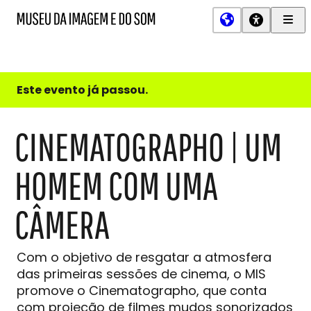
Men
MIS
Museu
Prin
da
Imagem
e
do
Este evento já passou.
Som
CINEMATOGRAPHO | UM
HOMEM COM UMA
CÂMERA
Com o objetivo de resgatar a atmosfera
das primeiras sessões de cinema, o MIS
promove o Cinematographo, que conta
com projeção de filmes mudos sonorizados