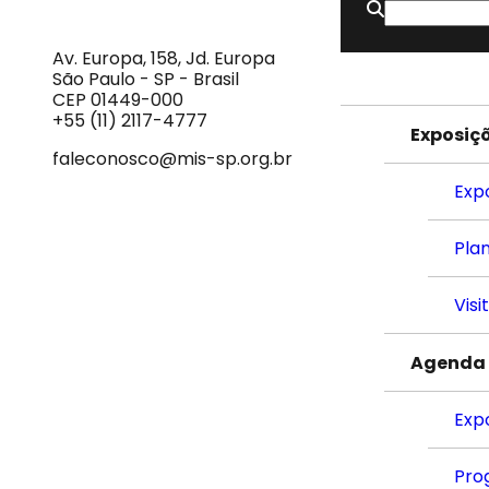
Buscar
MIS
Museu
por:
da
Imagem
Av. Europa, 158, Jd. Europa
e
São Paulo - SP - Brasil
do
CEP 01449-000
Som
+55 (11) 2117-4777
Exposiç
faleconosco@mis-sp.org.br
Exp
Plan
Visi
Agenda
Exp
Pro