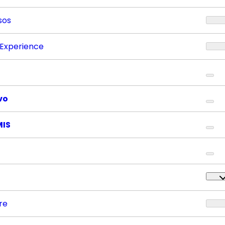
sos
 Experience
vo
MIS
re