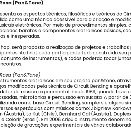
 Rosa (Pan&Tone)
enta os aspectos técnicos, filosóficos e teóricos do Cir
ido como uma técnica acessível para a criação e modif
sicais eletrônicos. Por meio de procedimentos simples, c
teclados baratos e componentes eletrônicos básicos, são
as e inesperadas.
hop, será proposto a realização de projetos e trabalhos 
ipantes. Ao final, cada participante terá construído seu 
 conjunto de instrumentos), e todos poderão tocar junt
encontros.
o Rosa (Pan&Tone)
strumentos eletrônicos em seu projeto pan&tone, atrav
gos modificados pela técnica de Circuit Bending e aparel
odutor de música experimental desde 1989, quando fazia
assadas, microfonias e percussão em sucata. A partir de
ilizando como base Circuit Bending, samplers e alguns sin
iversos espetáculos com músicos como: Zbigniew Karkowsk
 (Áustria), La Kut (Chile), Bernhard Gal (Áustria), Duplex
o e Colorir (Brasil). Em 2008 criou o instrumento denomi
leção de gravações experimentais de vários colaborado