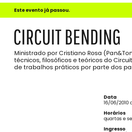
e
Este evento já passou.
do
Som
CIRCUIT BENDING
Ministrado por Cristiano Rosa (Pan&To
técnicos, filosóficos e teóricos do Circ
de trabalhos práticos por parte dos par
Data
16/06/2010 
Horários
quartas e s
Ingresso