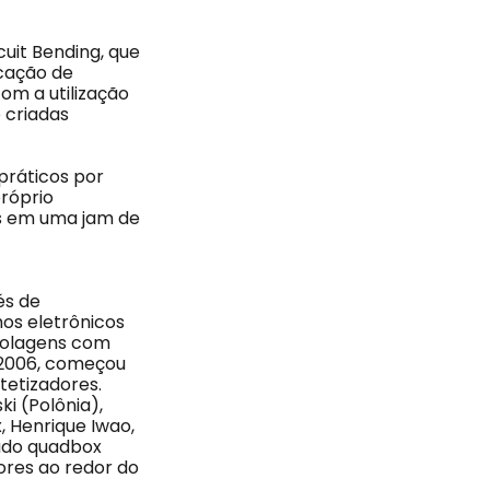
cuit Bending, que
icação de
om a utilização
 criadas
práticos por
próprio
os em uma jam de
és de
hos eletrônicos
 colagens com
 2006, começou
tetizadores.
i (Polônia),
x, Henrique Iwao,
nado quadbox
res ao redor do