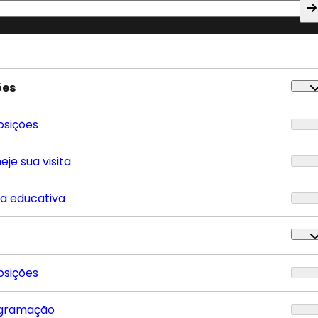
ões
osições
eje sua visita
ta educativa
osições
gramação