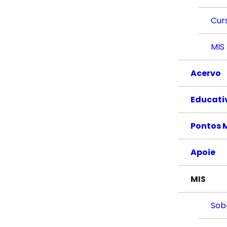
Cur
MIS
Acervo
Educati
Pontos 
Apoie
MIS
Sob