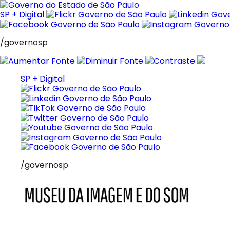
Pular
para
SP + Digital
o
conteúdo
/governosp
SP + Digital
/governosp
MIS
Museu
da
Imagem