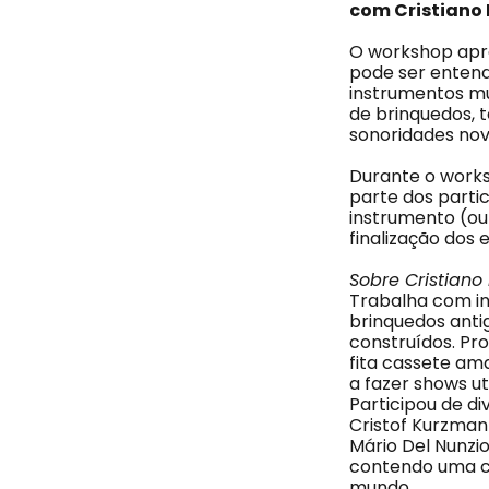
com Cristiano
O workshop apres
pode ser entend
instrumentos mu
de brinquedos, 
sonoridades nov
Durante o works
parte dos partic
instrumento (ou
finalização dos 
Sobre Cristian
Trabalha com in
brinquedos anti
construídos. Pr
fita cassete am
a fazer shows ut
Participou de d
Cristof Kurzmann
Mário Del Nunzi
contendo uma co
mundo.