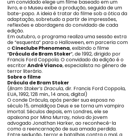
um convidado elege um filme baseado em um
livro, e o Museu exibe a produção, seguida de um
bate-papo. A ideia é tratar do filme sob a ótica da
adaptação, sobretudo a partir de impressões,
reflexões e abordagens do convidado de cada
edição.
Em outubro, o programa realiza uma sessão extra
de “esquenta” para o Halloween, em parceria com
o
Cineclube Phenomena
, exibindo o filme
“
Drácula de Bram Stoker
”, de 1992, dirigido por
Francis Ford Coppola. O convidado da edição é o
escritor
André Vianco
, especialista no gênero de
terror literário.
Sobre o filme
Drácula de Bram Stoker
(
Bram Stoker’s Dracula,
dir. Francis Ford Coppola,
EUA, 1992, 128 min., 14 anos, digital)
O conde Drácula, após perder sua esposa no
século 15, amaldiçoa Deus e se torna um vampiro
imortal. Séculos depois, em Londres, ele se
apaixona por Mina Murray, noiva do jovem
advogado Jonathan Harker, ao reconhecê-la
como a reencarnação de sua amada perdida.
Entre sedução, terror e batalhas contra o mal, a