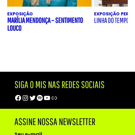
EXPOSIÇÃO
EXPOSIÇÃO
PERM
MARÍLIA MENDONÇA – SENTIMENTO
LINHA DO TEMPO D
LOUCO
SIGA O MIS NAS REDES SOCIAIS
Facebook
Instagram
Twitter
Spotify
Youtube
Trip Advisor
ASSINE NOSSA NEWSLETTER
Seu e-mail