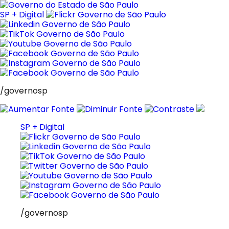
Pular
para
SP + Digital
o
conteúdo
/governosp
SP + Digital
/governosp