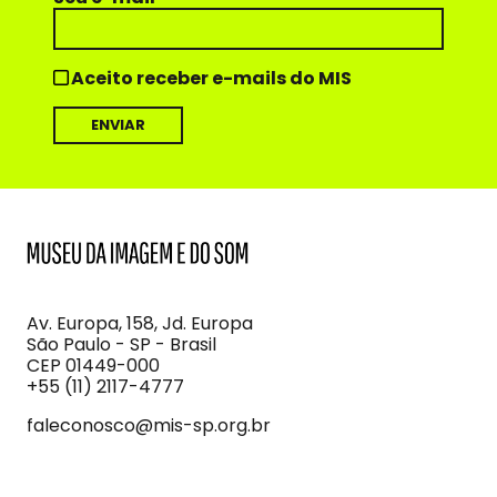
Aceito receber e-mails do MIS
MIS
Museu
da
Imagem
Av. Europa, 158, Jd. Europa
e
São Paulo - SP - Brasil
do
CEP 01449-000
Som
+55 (11) 2117-4777
faleconosco@mis-sp.org.br