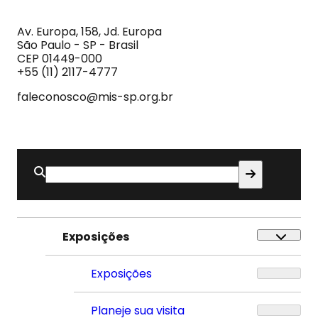
MIS
Museu
da
Imagem
Av. Europa, 158, Jd. Europa
e
São Paulo - SP - Brasil
do
CEP 01449-000
Som
+55 (11) 2117-4777
faleconosco@mis-sp.org.br
Buscar
por:
Exposições
Exposições
Planeje sua visita