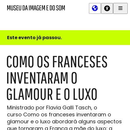
Men
MIS
Museu
Prin
da
Imagem
e
do
Este evento já passou.
Som
COMO OS FRANCESES
INVENTARAM O
GLAMOUR E O LUXO
Ministrado por Flavia Galli Tasch, o
curso Como os franceses inventaram o
glamour e o luxo abordará alguns aspectos
que tornaram a França a mãe do luxo: a