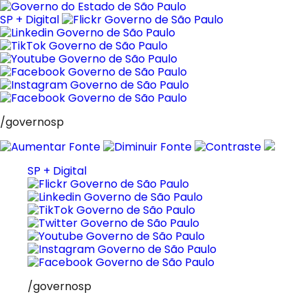
Pular
para
SP + Digital
o
conteúdo
/governosp
SP + Digital
/governosp