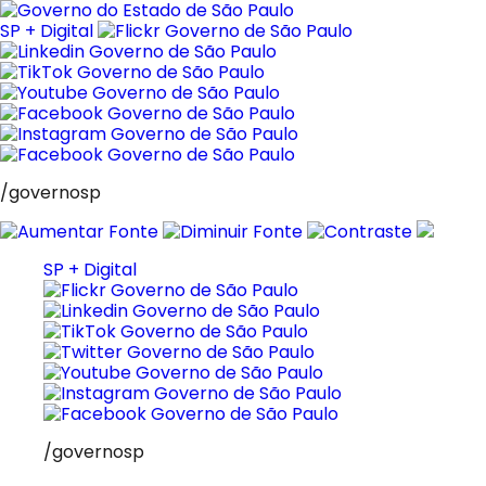
Pular
para
SP + Digital
o
conteúdo
/governosp
SP + Digital
/governosp