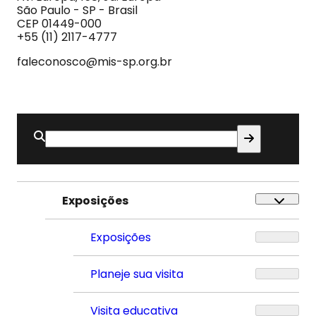
e
São Paulo - SP - Brasil
do
CEP 01449-000
Som
+55 (11) 2117-4777
faleconosco@mis-sp.org.br
Buscar
por:
Exposições
Exposições
Planeje sua visita
Visita educativa