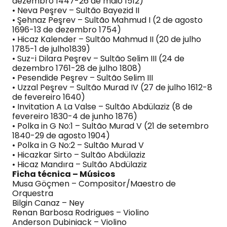
dezembro 1447-26 de maio 1512)
• Neva Peşrev – Sultão Bayezid II
• Şehnaz Peşrev – Sultão Mahmud I (2 de agosto
1696-13 de dezembro 1754)
• Hicaz Kalender – Sultão Mahmud II (20 de julho
1785-1 de julho1839)
• Suz-i Dilara Peşrev – Sultão Selim III (24 de
dezembro 1761-28 de julho 1808)
• Pesendide Peşrev – Sultão Selim III
• Uzzal Peşrev – Sultão Murad IV (27 de julho 1612-8
de fevereiro 1640)
• Invitation A La Valse – Sultão Abdülaziz (8 de
fevereiro 1830-4 de junho 1876)
• Polka in G No:1 – Sultão Murad V (21 de setembro
1840-29 de agosto 1904)
• Polka in G No:2 – Sultão Murad V
• Hicazkar Sirto – Sultão Abdülaziz
• Hicaz Mandıra – Sultão Abdülaziz
Ficha técnica – Músicos
Musa Göçmen – Compositor/Maestro de
Orquestra
Bilgin Canaz – Ney
Renan Barbosa Rodrigues – Violino
Anderson Dubiniack – Violino