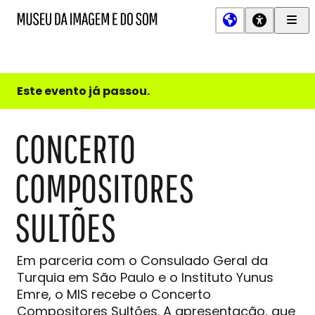
Men
MIS
Museu
Prin
da
Imagem
e
do
Este evento já passou.
Som
CONCERTO
COMPOSITORES
SULTÕES
Em parceria com o Consulado Geral da
Turquia em São Paulo e o Instituto Yunus
Emre, o MIS recebe o Concerto
Compositores Sultões. A apresentação, que