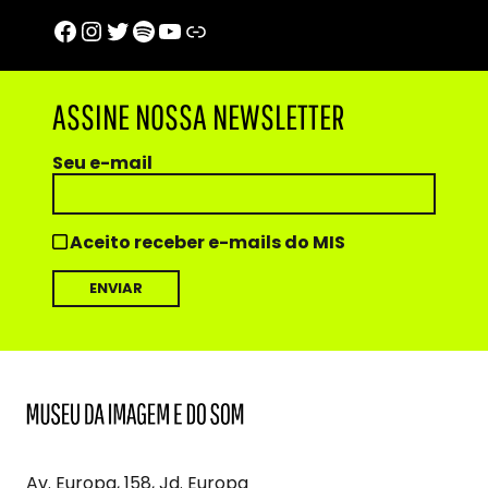
Facebook
Instagram
Twitter
Spotify
Youtube
Trip Advisor
ASSINE NOSSA NEWSLETTER
Seu e-mail
Aceito receber e-mails do MIS
MIS
Museu
da
Imagem
Av. Europa, 158, Jd. Europa