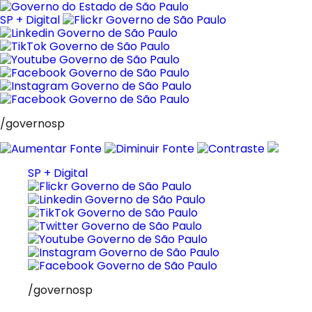
Pular
para
SP + Digital
o
conteúdo
/governosp
SP + Digital
/governosp