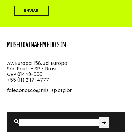
MIS
Museu
da
Imagem
Av. Europa, 158, Jd. Europa
e
São Paulo - SP - Brasil
do
CEP 01449-000
Som
+55 (11) 2117-4777
faleconosco@mis-sp.org.br
Buscar
por: