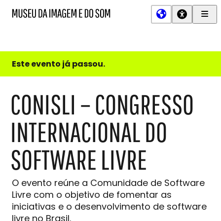
Men
MIS
Museu
Prin
da
Imagem
e
do
Este evento já passou.
Som
CONISLI – CONGRESSO
INTERNACIONAL DO
SOFTWARE LIVRE
O evento reúne a Comunidade de Software
Livre com o objetivo de fomentar as
iniciativas e o desenvolvimento de software
livre no Brasil.