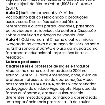
solo de Bjork do álbum
Debut
(1993) até
Utopia
(2017).
Aula 3
| Isn’t she provocative? Vídeos.
Vocabulário básico relacionado a produções
audiovisuais. Discussões sobre estética,
referências e outras particularidades, passando
pelos vídeos mais icônicos da cantora. Discussão
sobre a estética e ativação de vocabulário.
Aula 4
| Odd woman in! Cinema e outras mídias.
Dançando no escuro
e a atuação de Björk no set e
na trilha sonora.
Biophilia
e o uso da música como
ferramenta educacional. Impressões finais e
feedback.
Sobre o professor
Charles Reis
é professor de inglês e tradutor.
Atuante no ensino de idiomas desde 2001 no
extinto Centro Cultural Americano, onde, além de
professor, foi assistente de coordenação. Atuou
nas franquias CCAA e CNA, onde foi coordenador
pedagógico da unidade Higienópolis. Hoje atua de
forma autônoma e, em suas aulas, mescla
diferentes metodologias, tornando o aprendizado
uma experiência mais prazerosa. Já deu aulas