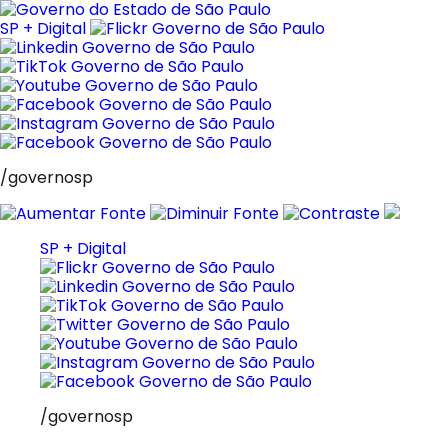
Pular
para
SP + Digital
o
conteúdo
/governosp
SP + Digital
/governosp