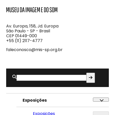
MIS
Museu
da
Imagem
Av. Europa, 158, Jd. Europa
e
São Paulo - SP - Brasil
do
CEP 01449-000
Som
+55 (11) 2117-4777
faleconosco@mis-sp.org.br
Buscar
por:
Exposições
Exposições