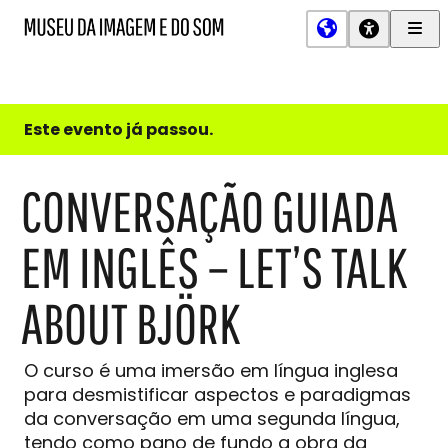
Men
MIS
Museu
Prin
da
Imagem
e
do
Este evento já passou.
Som
CONVERSAÇÃO GUIADA
EM INGLÊS – LET’S TALK
ABOUT BJÖRK
O curso é uma imersão em língua inglesa
para desmistificar aspectos e paradigmas
da conversação em uma segunda língua,
tendo como pano de fundo a obra da