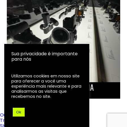
Sua privacidade é importante
para nós
Utilizamos cookies em nosso site
para oferecer a você uma
LINHA DO TEMPO DA FOTOGRAFIA
experiência mais relevante e para
analisarmos as visitas que
EXPOSIÇÃO
recebemos no site.
Ok
Ouvidoria
Transparência
SIC