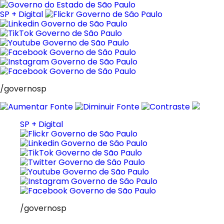
Pular
para
SP + Digital
o
conteúdo
/governosp
SP + Digital
/governosp