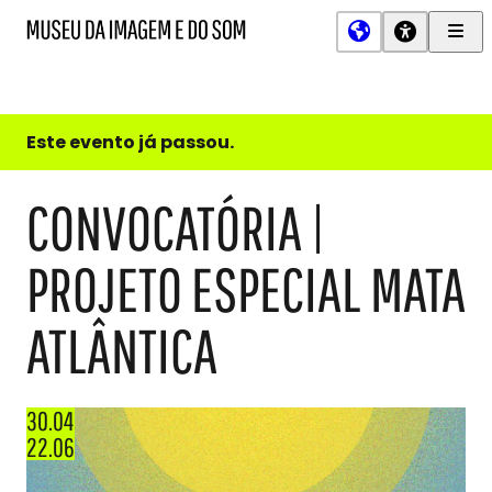
Men
MIS
Museu
Prin
da
Imagem
e
do
Este evento já passou.
Som
CONVOCATÓRIA |
PROJETO ESPECIAL MATA
ATLÂNTICA
30.04
22.06