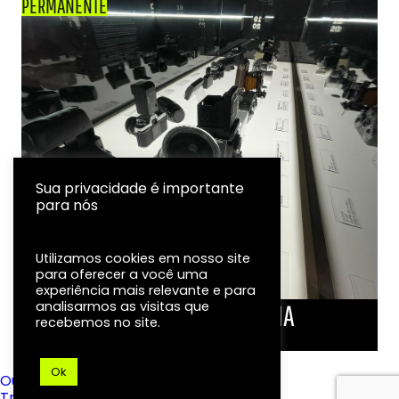
PERMANENTE
Sua privacidade é importante
para nós
Utilizamos cookies em nosso site
para oferecer a você uma
experiência mais relevante e para
analisarmos as visitas que
LINHA DO TEMPO DA FOTOGRAFIA
recebemos no site.
EXPOSIÇÃO
Ok
Ouvidoria
Transparência