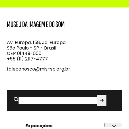
MIS
Museu
da
Imagem
Av. Europa, 158, Jd. Europa
e
São Paulo - SP - Brasil
do
CEP 01449-000
Som
+55 (11) 2117-4777
faleconosco@mis-sp.org.br
Buscar
por:
Exposições