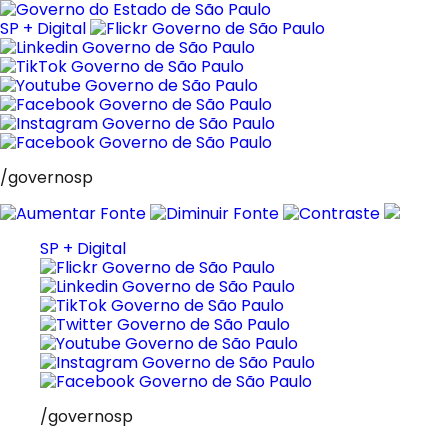
Pular
para
SP + Digital
o
conteúdo
/governosp
SP + Digital
/governosp