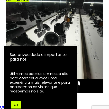
Sua privacidade é importante
para nós
Utilizamos cookies em nosso site
para oferecer a você uma
LINHA DO TEMPO DA FOTOGRAFIA
experiência mais relevante e para
analisarmos as visitas que
EXPOSIÇÃO
recebemos no site.
Ok
Ouvidoria