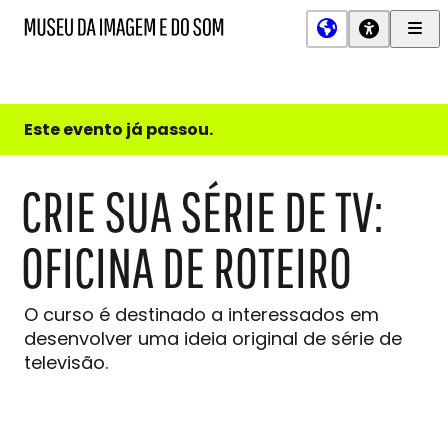
Men
MIS
Museu
Prin
da
Imagem
e
do
Este evento já passou.
Som
CRIE SUA SÉRIE DE TV:
OFICINA DE ROTEIRO
O curso é destinado a interessados em
desenvolver uma ideia original de série de
televisão.