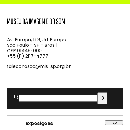
MIS
Museu
da
Imagem
Av. Europa, 158, Jd. Europa
e
São Paulo - SP - Brasil
do
CEP 01449-000
Som
+55 (11) 2117-4777
faleconosco@mis-sp.org.br
Buscar
por:
Exposições