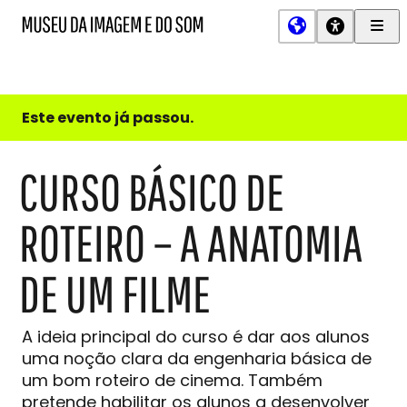
Men
MIS
Museu
Prin
da
Imagem
e
do
Este evento já passou.
Som
CURSO BÁSICO DE
ROTEIRO – A ANATOMIA
DE UM FILME
A ideia principal do curso é dar aos alunos
uma noção clara da engenharia básica de
um bom roteiro de cinema. Também
pretende habilitar os alunos a desenvolver