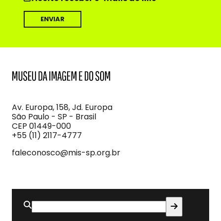
MIS
Museu
da
Imagem
Av. Europa, 158, Jd. Europa
e
São Paulo - SP - Brasil
do
CEP 01449-000
Som
+55 (11) 2117-4777
faleconosco@mis-sp.org.br
Buscar
por: