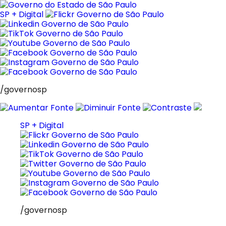
Pular
para
SP + Digital
o
conteúdo
/governosp
SP + Digital
/governosp