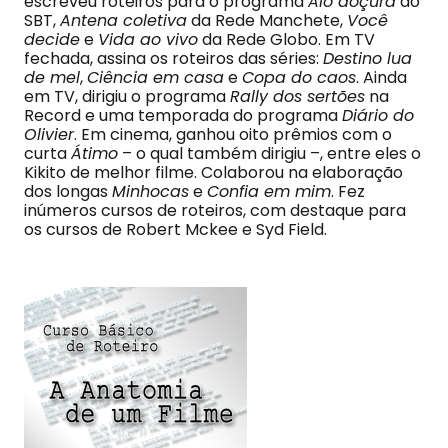
escreveu roteiros para o programa
Alô doçura
do
SBT,
Antena coletiva
da Rede Manchete,
Você
decide
e
Vida ao vivo
da Rede Globo. Em TV
fechada, assina os roteiros das séries:
Destino lua
de mel
,
Ciência em casa
e
Copa do caos
. Ainda
em TV, dirigiu o programa
Rally dos sertões
na
Record e uma temporada do programa
Diário do
Olivier
. Em cinema, ganhou oito prêmios com o
curta
Átimo
– o qual também dirigiu –, entre eles o
Kikito de melhor filme. Colaborou na elaboração
dos longas
Minhocas
e
Confia em mim
. Fez
inúmeros cursos de roteiros, com destaque para
os cursos de Robert Mckee e Syd Field.