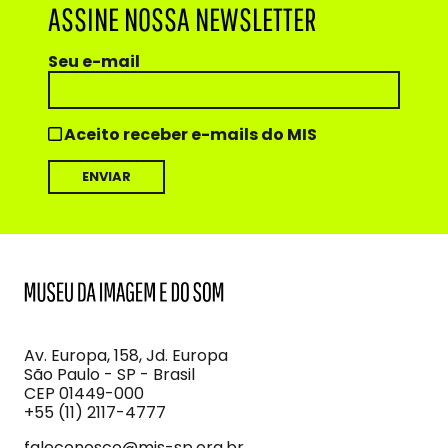
ASSINE NOSSA NEWSLETTER
Seu e-mail
Aceito receber e-mails do MIS
MIS
Museu
da
Imagem
Av. Europa, 158, Jd. Europa
e
São Paulo - SP - Brasil
do
CEP 01449-000
Som
+55 (11) 2117-4777
faleconosco@mis-sp.org.br