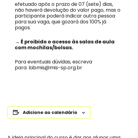
efetuado após o prazo de 07 (sete) dias,
não haverá devolução do valor pago, mas o
participante poderá indicar outra pessoa
para sua vaga, que gozará dos 100% já
pagos.
→
É proibido o acesso às salas de aula
com mochilas/bolsas.
Para eventuais dúvidas, escreva
para: labmis@mis-sp.org.br
Adicione ao calendário
A ideia principal do curso é dar aos alunos uma