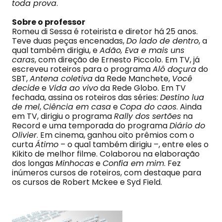
toda prova
.
Sobre o professor
Romeu di Sessa é roteirista e diretor há 25 anos.
Teve duas peças encenadas,
Do lado de dentro
, a
qual também dirigiu, e
Adão, Eva e mais uns
caras
, com direção de Ernesto Piccolo. Em TV, já
escreveu roteiros para o programa
Alô doçura
do
SBT,
Antena coletiva
da Rede Manchete,
Você
decide
e
Vida ao vivo
da Rede Globo. Em TV
fechada, assina os roteiros das séries:
Destino lua
de mel
,
Ciência em casa
e
Copa do caos
. Ainda
em TV, dirigiu o programa
Rally dos sertões
na
Record e uma temporada do programa
Diário do
Olivier
. Em cinema, ganhou oito prêmios com o
curta
Átimo
– o qual também dirigiu –, entre eles o
Kikito de melhor filme. Colaborou na elaboração
dos longas
Minhocas
e
Confia em mim
. Fez
inúmeros cursos de roteiros, com destaque para
os cursos de Robert Mckee e Syd Field.