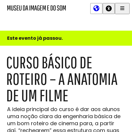
Men
MIS
Museu
Prin
da
Imagem
e
do
Este evento já passou.
Som
CURSO BÁSICO DE
ROTEIRO – A ANATOMIA
DE UM FILME
A ideia principal do curso é dar aos alunos
uma noção clara da engenharia básica de
um bom roteiro de cinema para, a partir
daí, “rechearem” essa estrutura com suas