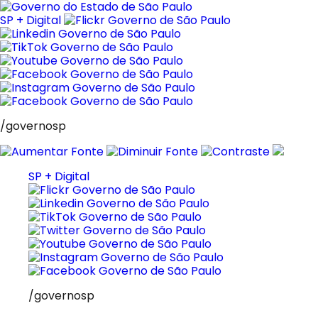
Pular
para
SP + Digital
o
conteúdo
/governosp
SP + Digital
/governosp