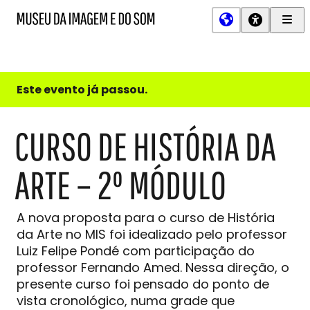
Men
MIS
Museu
Prin
da
Imagem
e
do
Este evento já passou.
Som
CURSO DE HISTÓRIA DA
ARTE – 2º MÓDULO
A nova proposta para o curso de História
da Arte no MIS foi idealizado pelo professor
Luiz Felipe Pondé com participação do
professor Fernando Amed. Nessa direção, o
presente curso foi pensado do ponto de
vista cronológico, numa grade que