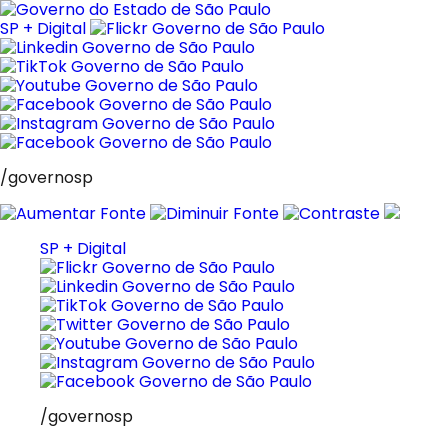
Pular
para
SP + Digital
o
conteúdo
/governosp
SP + Digital
/governosp