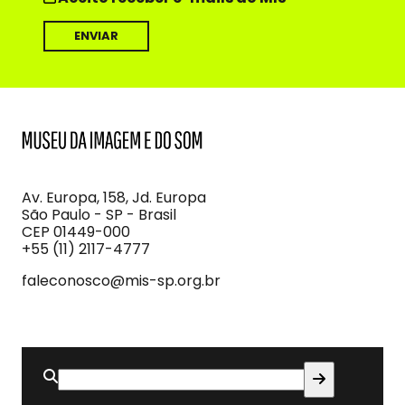
MIS
Museu
da
Imagem
Av. Europa, 158, Jd. Europa
e
São Paulo - SP - Brasil
do
CEP 01449-000
Som
+55 (11) 2117-4777
faleconosco@mis-sp.org.br
Buscar
por: