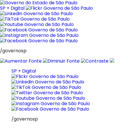
Pular
para
SP + Digital
o
conteúdo
/governosp
SP + Digital
/governosp