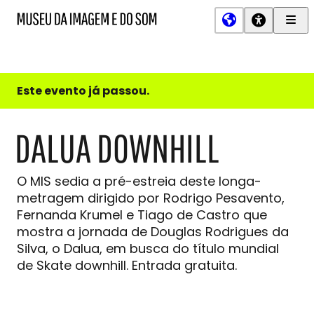
Men
MIS
Museu
Prin
da
Imagem
e
do
Este evento já passou.
Som
DALUA DOWNHILL
O MIS sedia a pré-estreia deste longa-
metragem dirigido por Rodrigo Pesavento,
Fernanda Krumel e Tiago de Castro que
mostra a jornada de Douglas Rodrigues da
Silva, o Dalua, em busca do título mundial
de Skate downhill. Entrada gratuita.