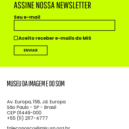
ASSINE NOSSA NEWSLETTER
Seu e-mail
Aceito receber e-mails do MIS
MIS
Museu
da
Imagem
Av. Europa, 158, Jd. Europa
e
São Paulo - SP - Brasil
do
CEP 01449-000
Som
+55 (11) 2117-4777
faleconosco@mis-sp.org.br